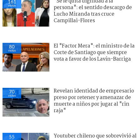
"Se le quita dignidad a la
161
visitas
persona": el sentido descargo de
Lucho Miranda tras cruce
Campillai-Flores
El "Factor Mera": el ministro de la
80
visitas
Corte de Santiago que siempre
vota a favor de los Lavín-Barriga
Revelan identidad de empresario
70
visitas
preso por retener y amenazar de
muerte a niños por jugar al "rin
raja"
Youtuber chileno que sobrevivió al
55