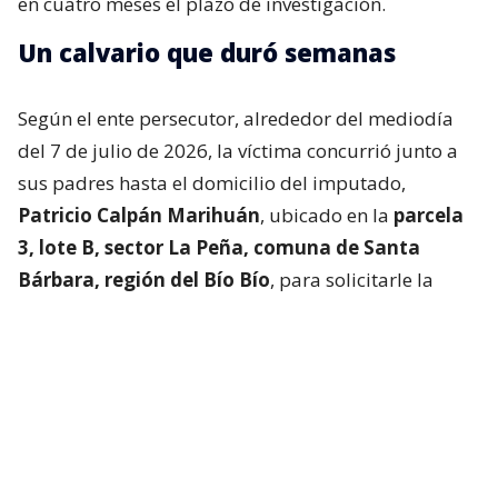
en cuatro meses el plazo de investigación.
Un calvario que duró semanas
Según el ente persecutor, alrededor del mediodía
del 7 de julio de 2026, la víctima concurrió junto a
sus padres hasta el domicilio del imputado,
Patricio Calpán Marihuán
, ubicado en la
parcela
3, lote B, sector La Peña, comuna de Santa
Bárbara, región del Bío Bío
, para solicitarle la
devolución de una motosierra que le habían
prestado.
El imputado aceptó entregar la especie,
bajo la
condición de que la víctima se quedara a
conversar a solas con él.
Lo que fue aceptado por
la joven.