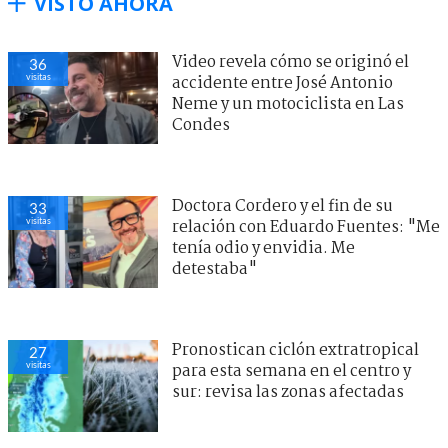
VISTO AHORA
Video revela cómo se originó el
36
visitas
accidente entre José Antonio
Neme y un motociclista en Las
Condes
Doctora Cordero y el fin de su
33
visitas
relación con Eduardo Fuentes: "Me
tenía odio y envidia. Me
detestaba"
Pronostican ciclón extratropical
27
visitas
para esta semana en el centro y
sur: revisa las zonas afectadas