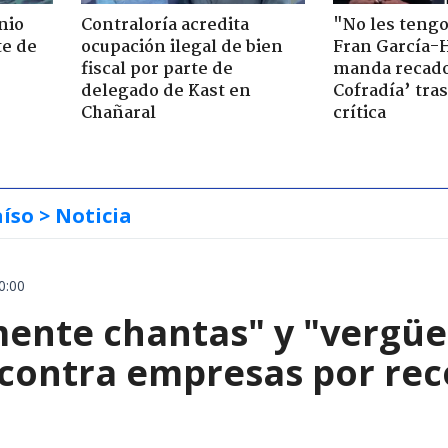
nio
Contraloría acredita
"No les teng
te de
ocupación ilegal de bien
Fran García-
fiscal por parte de
manda recado
delegado de Kast en
Cofradía’ tras
Chañaral
crítica
aíso
> Noticia
0:00
mente chantas" y "vergüe
contra empresas por reco