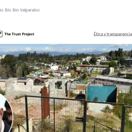
io Bío Bío Valparaíso
a
Ética y transparenci