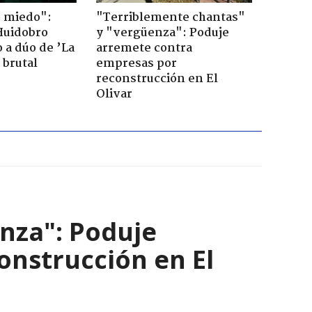
o miedo":
"Terriblemente chantas"
Huidobro
y "vergüenza": Poduje
 a dúo de ’La
arremete contra
 brutal
empresas por
reconstrucción en El
Olivar
nza": Poduje
nstrucción en El