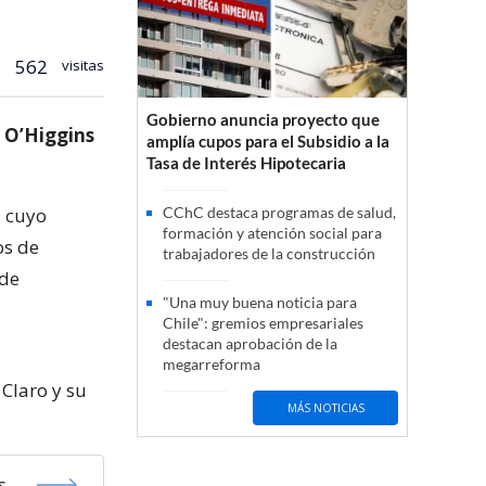
562
visitas
Gobierno anuncia proyecto que
 O’Higgins
amplía cupos para el Subsidio a la
Tasa de Interés Hipotecaria
, cuyo
CChC destaca programas de salud,
formación y atención social para
os de
trabajadores de la construcción
 de
"Una muy buena noticia para
Chile": gremios empresariales
destacan aprobación de la
megarreforma
 Claro y su
MÁS NOTICIAS
s