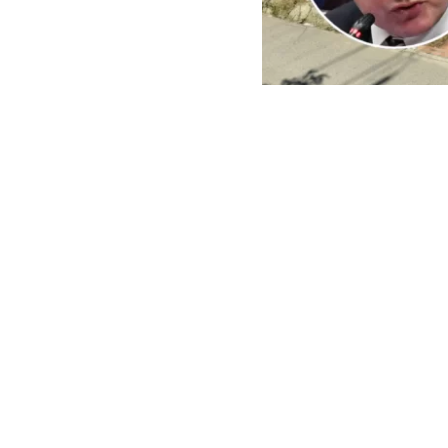
ARCHIVO | Agencia UNO | 
Este viernes e
del Minister
reconstrucci
En ese context
empresas cuest
peritajes espe
sector El Oliva