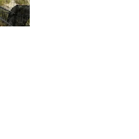
3.570
visitas
ica a cargo
 referir a la
ntas” a las
e los
ián en el