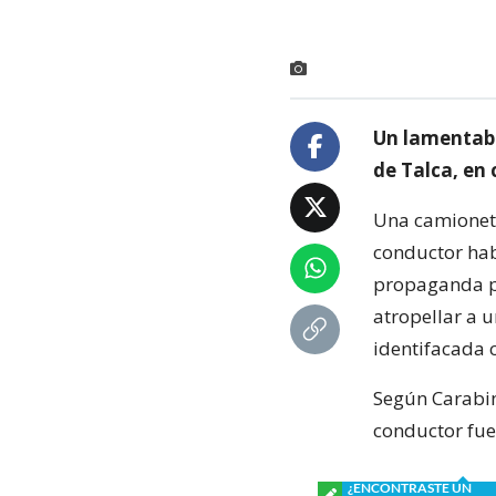
Un lamentabl
de Talca, en 
Una camioneta
conductor habr
propaganda pol
atropellar a 
identifacada 
Según Carabine
conductor fue
¿ENCONTRASTE UN