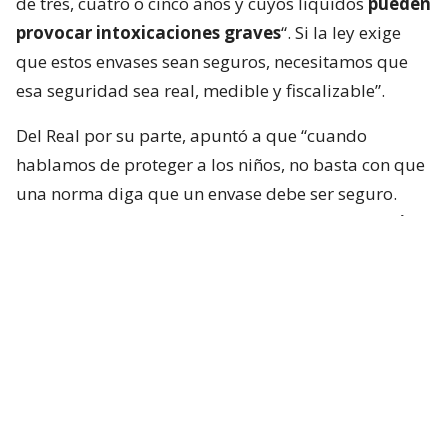
de tres, cuatro o cinco años y cuyos líquidos
pueden
provocar intoxicaciones graves
“. Si la ley exige
que estos envases sean seguros, necesitamos que
esa seguridad sea real, medible y fiscalizable”.
Del Real por su parte, apuntó a que “cuando
hablamos de proteger a los niños, no basta con que
una norma diga que un envase debe ser seguro.
Tiene que existir un estándar objetivo que p
ermita
comprobar que efectivamente lo es
. Esta
iniciativa busca cerrar ese vacío y establecer reglas
claras para fabricantes, importadores y
comercializadores”.
Según el comunicado enviado por los
parlamentarios, lo que busca su proyecto es
disponer “que el estándar deberá ser determinado