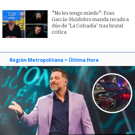
"No les tengo miedo": Fran
150
visitas
García-Huidobro manda recado a
dúo de ’La Cofradía’ tras brutal
crítica
Región Metropolitana
> Última Hora