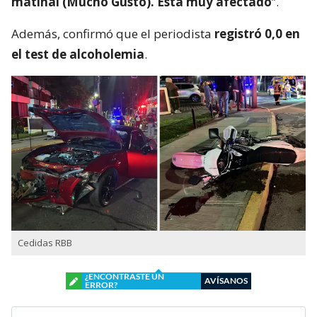
matinal (Mucho Gusto). Está muy afectado
”.
Además, confirmó que el periodista
registró 0,0 en
el test de alcoholemia
.
Cedidas RBB
¿ENCONTRASTE UN
AVÍSANOS
ERROR?