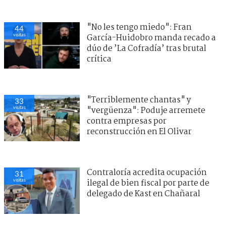
"No les tengo miedo": Fran
44
visitas
García-Huidobro manda recado a
dúo de ’La Cofradía’ tras brutal
crítica
"Terriblemente chantas" y
33
visitas
"vergüenza": Poduje arremete
contra empresas por
reconstrucción en El Olivar
Contraloría acredita ocupación
31
visitas
ilegal de bien fiscal por parte de
delegado de Kast en Chañaral