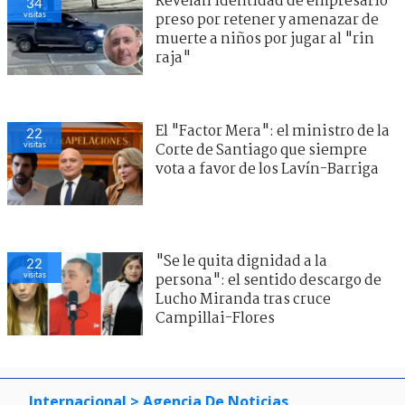
Revelan identidad de empresario
34
visitas
preso por retener y amenazar de
muerte a niños por jugar al "rin
raja"
El "Factor Mera": el ministro de la
22
visitas
Corte de Santiago que siempre
vota a favor de los Lavín-Barriga
"Se le quita dignidad a la
22
visitas
persona": el sentido descargo de
Lucho Miranda tras cruce
Campillai-Flores
Internacional
> Agencia De Noticias