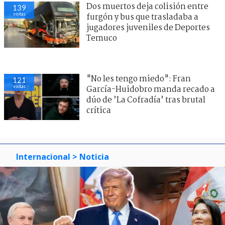
Dos muertos deja colisión entre
139
visitas
furgón y bus que trasladaba a
jugadores juveniles de Deportes
Temuco
"No les tengo miedo": Fran
121
visitas
García-Huidobro manda recado a
dúo de ’La Cofradía’ tras brutal
crítica
Internacional
> Noticia