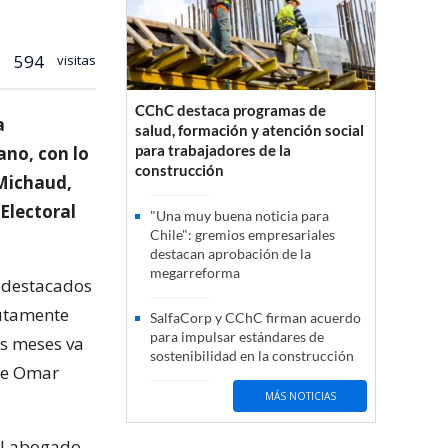
594
visitas
CChC destaca programas de
a
salud, formación y atención social
para trabajadores de la
ano, con lo
construcción
 Michaud,
Electoral
"Una muy buena noticia para
Chile": gremios empresariales
destacan aprobación de la
megarreforma
e destacados
utamente
SalfaCorp y CChC firman acuerdo
para impulsar estándares de
os meses va
sostenibilidad en la construcción
que Omar
MÁS NOTICIAS
el abogado