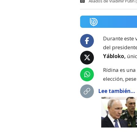
Aliados de Vladimir Putin 
Durante este v
del president
Yábloko,
únic
Rídina es una 
elección, pese
Lee también...