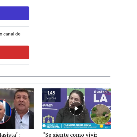
o canal de
145
visitas
lasista":
"Se siente como vivir