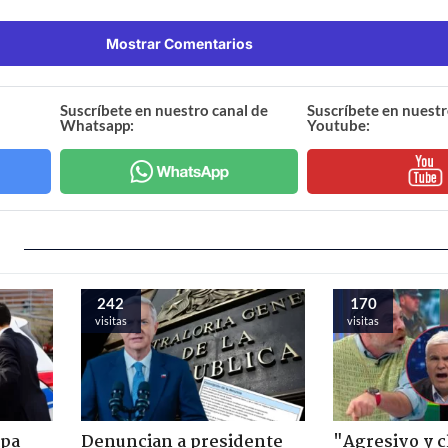
Mostrar Comentarios
Suscríbete en nuestro canal de
Suscríbete en nuestr
Whatsapp:
Youtube:
242
170
visitas
visitas
apa
Denuncian a presidente
"Agresivo y c