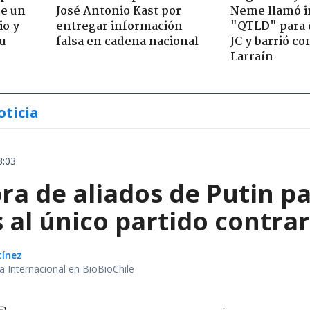
de un
José Antonio Kast por
Neme llamó i
io y
entregar información
"QTLD" para 
su
falsa en cadena nacional
JC y barrió co
Larraín
oticia
3:03
a de aliados de Putin par
 al único partido contrar
tínez
ea Internacional en BioBioChile