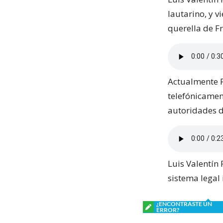
lautarino, y v
querella de Fr
Actualmente P
telefónicamen
autoridades d
Luis Valentín 
sistema legal 
¿ENCONTRASTE UN
ERROR?