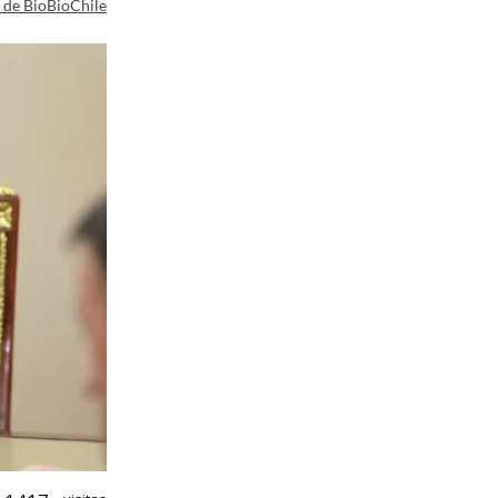
a de BioBioChile