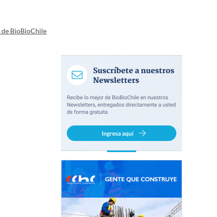
a de BioBioChile