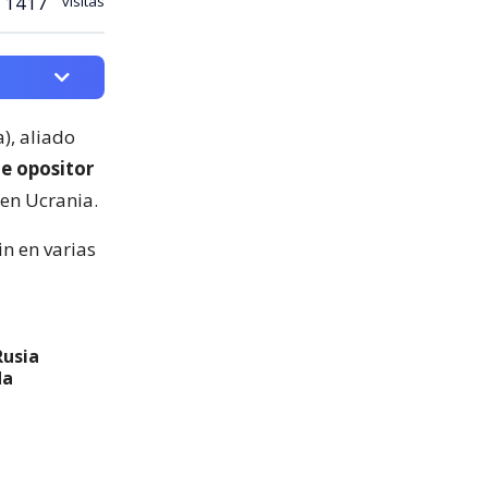
1417
visitas
), aliado
te opositor
en Ucrania.
in en varias
Rusia
da