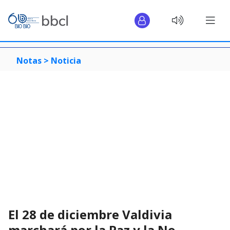
Notas >
Noticia
El 28 de diciembre Valdivia
marchará por la Paz y la No