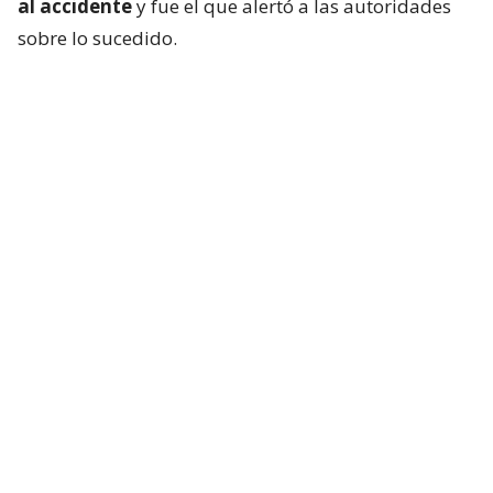
al accidente
y fue el que alertó a las autoridades
sobre lo sucedido.
En una primera publicación, el montañista escribió:
“Andrés, gracias por tu compañía durante el viaje a
la Cordillera Blanca. Espero encuentres el descanso
entre las altas costumbres más bellas”.
Asimismo, envió sus condolencias a la familia de su
amigo fallecido y que espera que encuentren
consuelo en que “fue inmensamente feliz haciendo
lo que más le apasionaba en la vida”.
Sin embargo, dio detalles de lo vivido en la altura, lo
que “no le desea a nadie”, expresó.
“Tengo un
revoltijo de emociones. No me encuentro bien
mentalmente y lo mejor será que me aleje de las