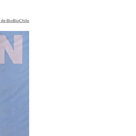
a de BioBioChile