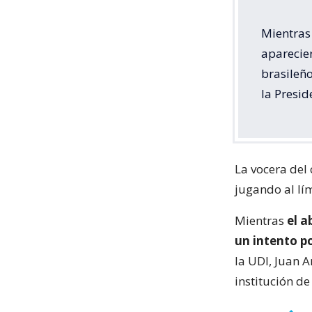
Mientras
aparecie
brasileño
la Presid
La vocera del
jugando al lím
Mientras
el a
un intento po
la UDI, Juan 
institución d