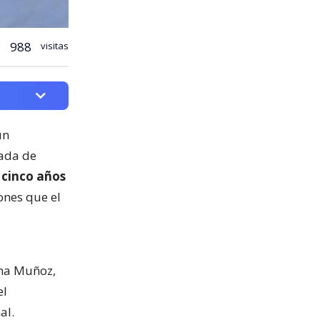
988
visitas
un
cada de
 cinco años
ones que el
ina Muñoz,
el
al.