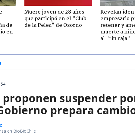
e
Muere joven de 28 años
Revelan iden
que participó en el "Club
empresario p
ña de
de la Pelea" de Osorno
retener y am
io en
muerte a niño
al "rin raja"
a
:54
 proponen suspender por
Gobierno prepara cambio
z
nsa en BioBioChile