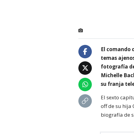
El comando d
temas ajenos 
fotografía de
Michelle Bach
su franja tel
El sexto capít
off de su hija
biografía de 