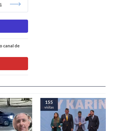
s
o canal de
155
visitas