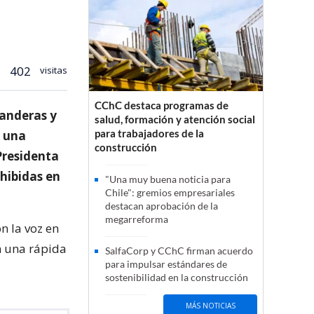
402
visitas
CChC destaca programas de
banderas y
salud, formación y atención social
para trabajadores de la
e una
construcción
Presidenta
xhibidas en
"Una muy buena noticia para
Chile": gremios empresariales
destacan aprobación de la
megarreforma
n la voz en
an una rápida
SalfaCorp y CChC firman acuerdo
para impulsar estándares de
sostenibilidad en la construcción
MÁS NOTICIAS