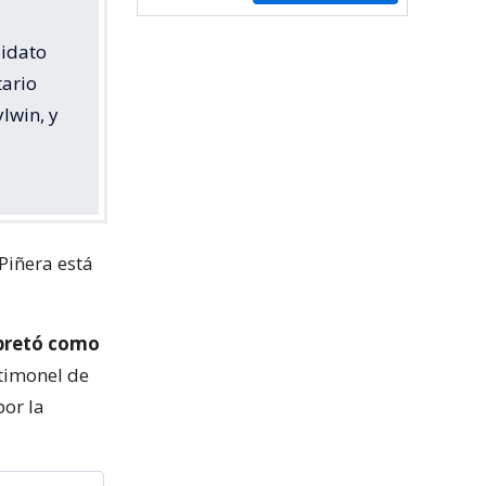
didato
ario
ylwin, y
Piñera está
rpretó como
l timonel de
or la