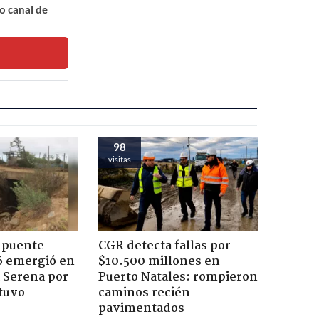
o canal de
98
visitas
 puente
CGR detecta fallas por
6 emergió en
$10.500 millones en
a Serena por
Puerto Natales: rompieron
tuvo
caminos recién
pavimentados