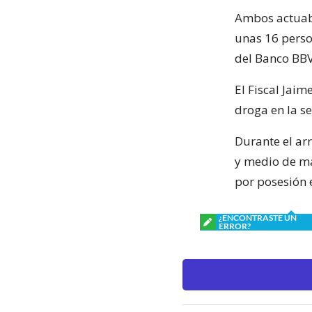
Ambos actuab
unas 16 perso
del Banco BBV
El Fiscal Jaim
droga en la s
Durante el arr
y medio de ma
por posesión 
¿ENCONTRASTE UN
ERROR?