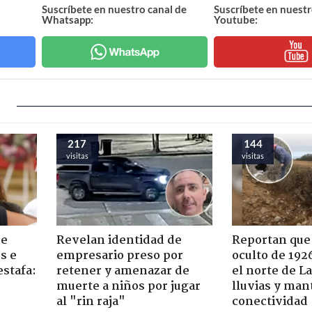
Suscríbete en nuestro canal de
Suscríbete en nuestr
Whatsapp:
Youtube:
217
144
visitas
visitas
de
Revelan identidad de
Reportan que
s e
empresario preso por
oculto de 192
estafa:
retener y amenazar de
el norte de L
muerte a niños por jugar
lluvias y man
al "rin raja"
conectividad