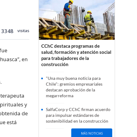
3348
visitas
CChC destaca programas de
 fue
salud, formación y atención social
para trabajadores de la
huasca”, en
construcción
"Una muy buena noticia para
.
Chile": gremios empresariales
destacan aprobación de la
l terapeuta
megarreforma
irituales y
SalfaCorp y CChC firman acuerdo
 obtenida de
para impulsar estándares de
sostenibilidad en la construcción
ue está
MÁS NOTICIAS