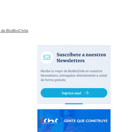
a de BioBioChile