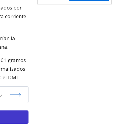
mados por
a corriente
rían la
ana.
o, 61 gramos
ormalizados
s el DMT.
s