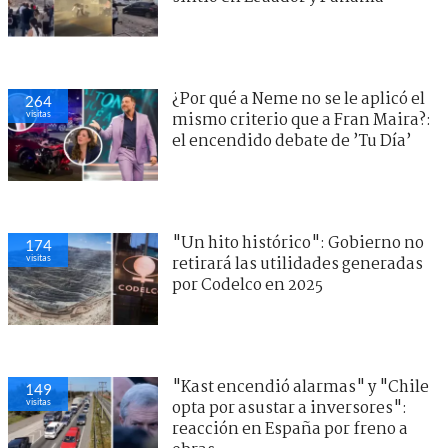
¿Por qué a Neme no se le aplicó el
264
visitas
mismo criterio que a Fran Maira?:
el encendido debate de ’Tu Día’
"Un hito histórico": Gobierno no
174
visitas
retirará las utilidades generadas
por Codelco en 2025
"Kast encendió alarmas" y "Chile
149
visitas
opta por asustar a inversores":
reacción en España por freno a