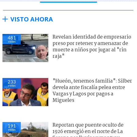
VISTO AHORA
Revelan identidad de empresario
481
visitas
preso por retener y amenazar de
muerte a niños por jugar al "rin
raja"
"Hueón, tenemos familia": Silber
233
visitas
devela ante fiscalía pelea entre
Vargas y Lagos por pagos a
Migueles
Reportan que puente oculto de
191
visitas
1926 emergió en el norte de La