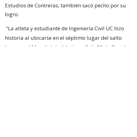
Estudios de Contreras, también sacó pecho por su
logro.
“La atleta y estudiante de Ingeniería Civil UC hizo
historia al ubicarse en el séptimo lugar del salto
largo en el Mundial de Atletismo Sub-20 de Oregó
,
con una marca de 6,20 m”, escribió.
“Sofía es la atleta chilena que ha conseguido la
mejor ubicación en esta prueba en mundiales
juveniles y adultos”, añadió.
Revive la brillante actuación de
Sofía Contreras