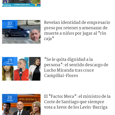
Revelan identidad de empresario
33
visitas
preso por retener y amenazar de
muerte a niños por jugar al "rin
raja"
"Se le quita dignidad a la
29
visitas
persona": el sentido descargo de
Lucho Miranda tras cruce
Campillai-Flores
El "Factor Mera": el ministro de la
26
visitas
Corte de Santiago que siempre
vota a favor de los Lavín-Barriga