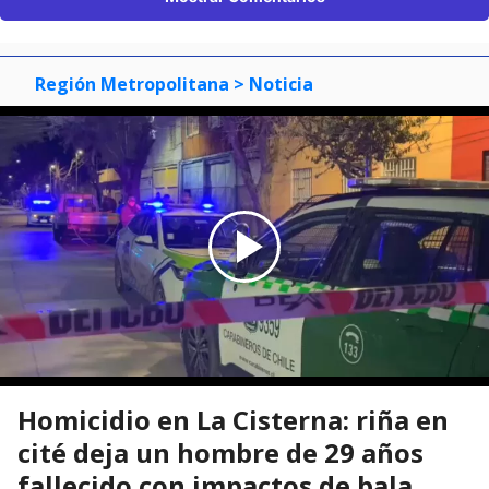
Región Metropolitana
> Noticia
Homicidio en La Cisterna: riña en
cité deja un hombre de 29 años
fallecido con impactos de bala