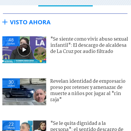
VISTO AHORA
"Se siente como vivir abuso sexual
48
visitas
infantil": El descargo de alcaldesa
de La Cruz por audio filtrado
Revelan identidad de empresario
30
visitas
preso por retener y amenazar de
muerte a niños por jugar al "rin
raja"
"Se le quita dignidad a la
22
visitas
persona": el sentido descargo de