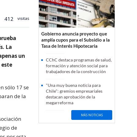
412
visitas
Gobierno anuncia proyecto que
 prueba
amplía cupos para el Subsidio a la
Tasa de Interés Hipotecaria
s. La
 apenas un
CChC destaca programas de salud,
 este
formación y atención social para
trabajadores de la construcción
"Una muy buena noticia para
n sólo 17 se
Chile": gremios empresariales
paran de la
destacan aprobación de la
megarreforma
MÁS NOTICIAS
sociación
egio de
os por esta