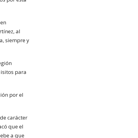
den
tínez, al
ba, siempre y
egión
isitos para
ón por el
 de carácter
acó que el
debe a que