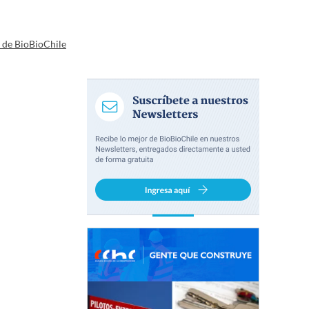
a de BioBioChile