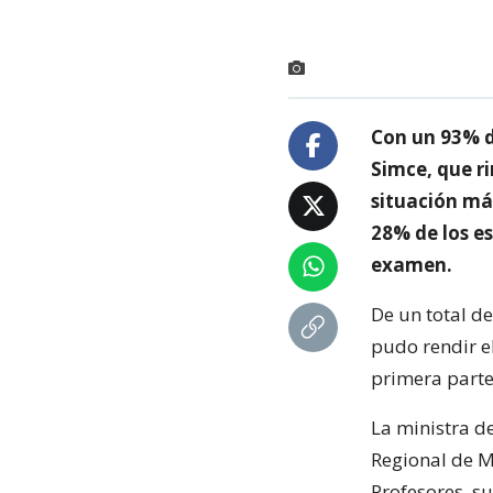
Con un 93% de
Simce, que r
situación má
28% de los es
examen.
De un total d
pudo rendir el
primera parte
La ministra d
Regional de M
Profesores, s