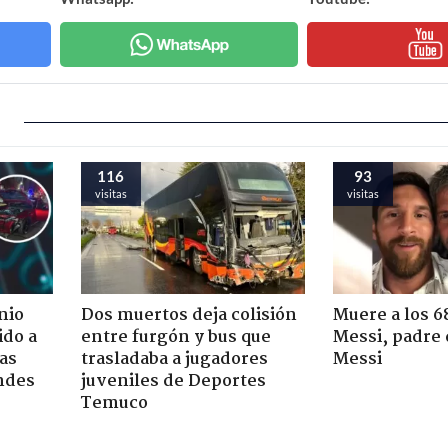
116
93
visitas
visitas
nio
Dos muertos deja colisión
Muere a los 6
ido a
entre furgón y bus que
Messi, padre 
ras
trasladaba a jugadores
Messi
ndes
juveniles de Deportes
Temuco