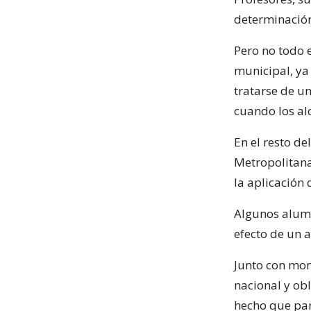
determinació
Pero no todo 
municipal, ya 
tratarse de un
cuando los al
En el resto d
Metropolitana
la aplicación 
Algunos alumn
efecto de un a
Junto con mon
nacional y ob
hecho que par