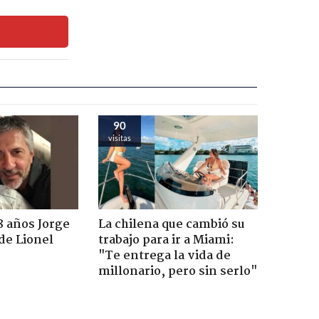
90
visitas
8 años Jorge
La chilena que cambió su
de Lionel
trabajo para ir a Miami:
"Te entrega la vida de
millonario, pero sin serlo"