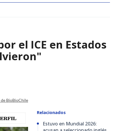
por el ICE en Estados
olvieron"
a de BioBioChile
Relacionados
Estuvo en Mundial 2026:
acusan a seleccionado inglés