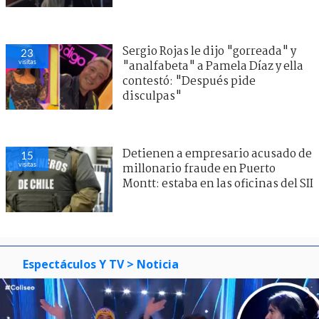
Sergio Rojas le dijo "gorreada" y
23
visitas
"analfabeta" a Pamela Díaz y ella
contestó: "Después pide
disculpas"
Detienen a empresario acusado de
15
visitas
millonario fraude en Puerto
Montt: estaba en las oficinas del SII
Espectáculos Y TV
> Noticia