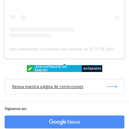
Una publicación compartida por Amante de la TV 📺 (@alguien_te_observa)
¿ENCONTRASTE UN
AVÍSANOS
ERROR?
Revisa nuestra página de correcciones
Síguenos en: