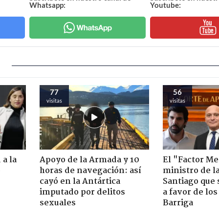
Whatsapp:
Youtube:
77
56
visitas
visitas
 a la
Apoyo de la Armada y 10
El "Factor Me
o
horas de navegación: así
ministro de l
cayó en la Antártica
Santiago que
imputado por delitos
a favor de lo
sexuales
Barriga