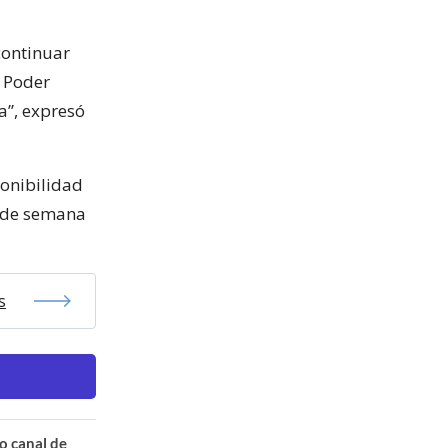
continuar
l Poder
ya”, expresó
ponibilidad
n de semana
s
o canal de