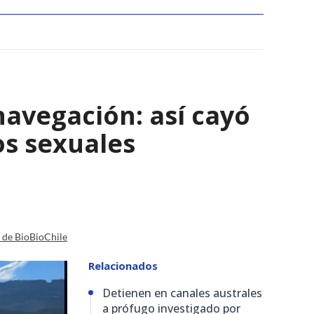
navegación: así cayó
os sexuales
a de BioBioChile
Relacionados
Detienen en canales australes
a prófugo investigado por