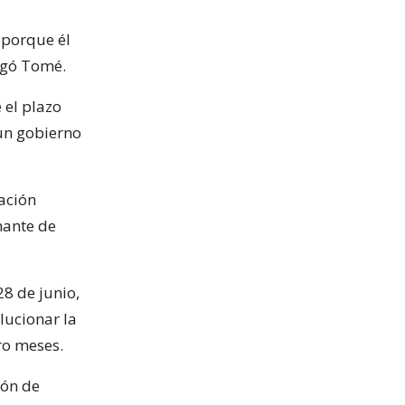
, porque él
egó Tomé.
 el plazo
 un gobierno
iación
nante de
28 de junio,
lucionar la
tro meses.
ión de