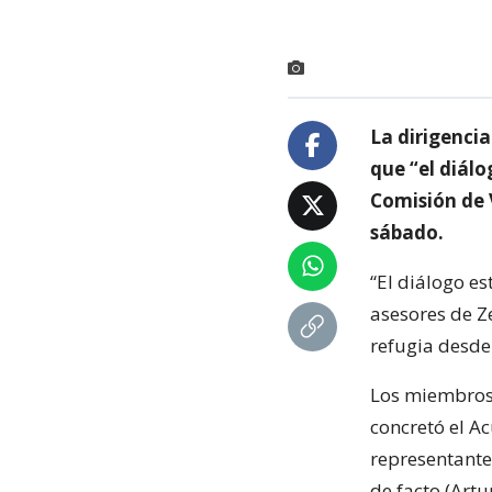
La dirigenci
que “el diál
Comisión de 
sábado.
“El diálogo es
asesores de Z
refugia desde
Los miembros 
concretó el A
representante
de facto (Artu