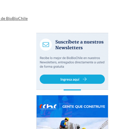
a de BioBioChile