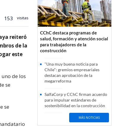
153
visitas
CChC destaca programas de
aya reiteró
salud, formación y atención social
para trabajadores de la
mbros de la
construcción
ogar este
"Una muy buena noticia para
Chile": gremios empresariales
, uno de los
destacan aprobación de la
megarreforma
de se
SalfaCorp y CChC firman acuerdo
para impulsar estándares de
sostenibilidad en la construcción
e se
MÁS NOTICIAS
 mandatario