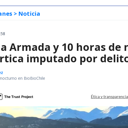
anes
> Noticia
:58
la Armada y 10 horas de 
rtica imputado por delit
ez
r nocturno en BioBioChile
Ética y transparenci