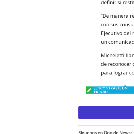
definir si res
“De manera re
con sus consul
Ejecutivo del 
un comunicado
Micheletti lla
de reconocer 
para lograr c
¿ENCONTRASTE UN
ERROR?
Síguenos en Google News: