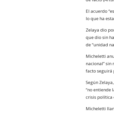
El acuerdo “es
lo que ha est
Zelaya dio por
que dio sin h
de “unidad na
Micheletti anu
nacional” sin
facto seguirá
Según Zelaya, 
“no entiende l
crisis polític
Micheletti lla