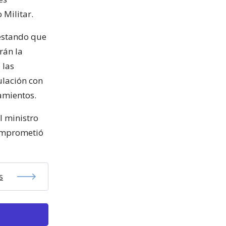
 Militar.
festando que
rán la
 las
ulación con
amientos.
l ministro
comprometió
s