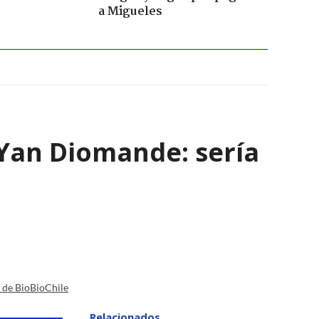
a Migueles
e Yan Diomande: sería
a de BioBioChile
Relacionados