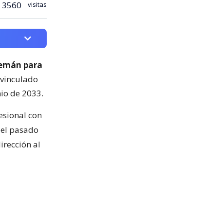
3560
visitas
lemán para
 vinculado
nio de 2033.
esional con
n el pasado
irección al