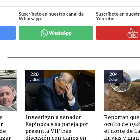
Suscríbete en nuestro canal de
Suscríbete en nuestr
Whatsapp:
Youtube:
220
204
visitas
visitas
e
Investigan a senador
Reportan que
or
Espinoza y su pareja por
oculto de 192
 de
presunta VIF tras
el norte de L
jugar
discusión con daños en
lluvias y man