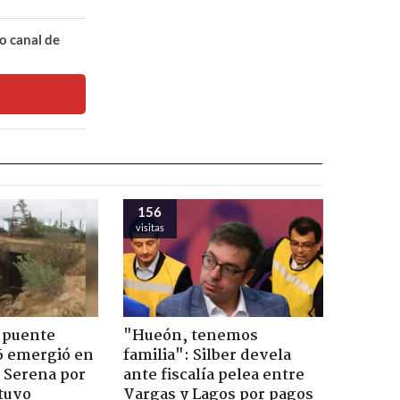
o canal de
156
visitas
 puente
"Hueón, tenemos
6 emergió en
familia": Silber devela
a Serena por
ante fiscalía pelea entre
tuvo
Vargas y Lagos por pagos