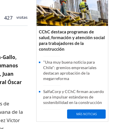
427
visitas
CChC destaca programas de
salud, formación y atención social
para trabajadores de la
construcción
a-Gallo,
"Una muy buena noticia para
Humanos
Chile": gremios empresariales
, Juan
destacan aprobación de la
megarreforma
ral Óscar
SalfaCorp y CChC firman acuerdo
para impulsar estándares de
sostenibilidad en la construcción
s de
vana de la
MÁS NOTICIAS
ez Víctor
es