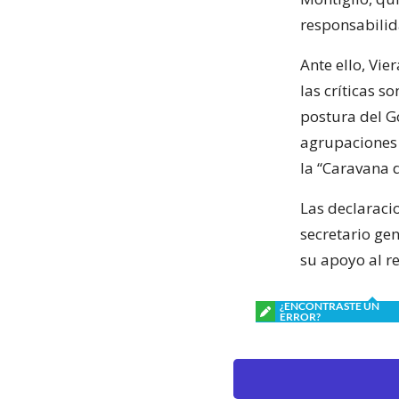
responsabilid
Ante ello, Vi
las críticas s
postura del Go
agrupaciones 
la “Caravana 
Las declaracio
secretario ge
su apoyo al re
¿ENCONTRASTE UN
ERROR?