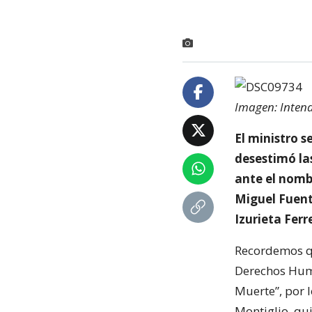
Imagen: Intend
El ministro s
desestimó la
ante el nomb
Miguel Fuent
Izurieta Ferr
Recordemos qu
Derechos Huma
Muerte”, por l
Montiglio, qu