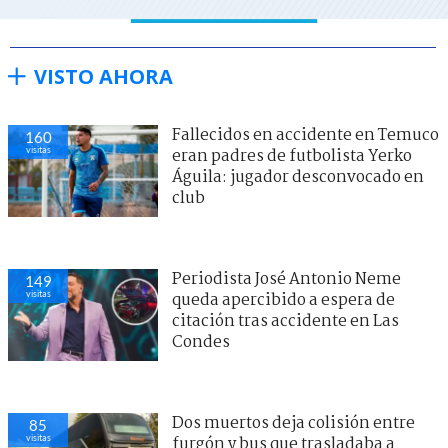
VISTO AHORA
Fallecidos en accidente en Temuco
160
visitas
eran padres de futbolista Yerko
Águila: jugador desconvocado en
club
Periodista José Antonio Neme
149
visitas
queda apercibido a espera de
citación tras accidente en Las
Condes
Dos muertos deja colisión entre
85
visitas
furgón y bus que trasladaba a