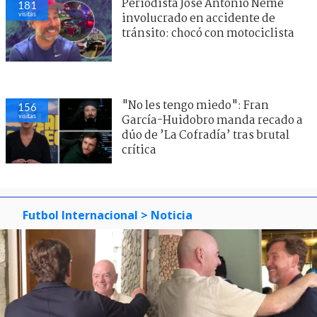
Periodista José Antonio Neme
181
visitas
involucrado en accidente de
tránsito: chocó con motociclista
"No les tengo miedo": Fran
156
visitas
García-Huidobro manda recado a
dúo de ’La Cofradía’ tras brutal
crítica
Futbol Internacional
> Noticia