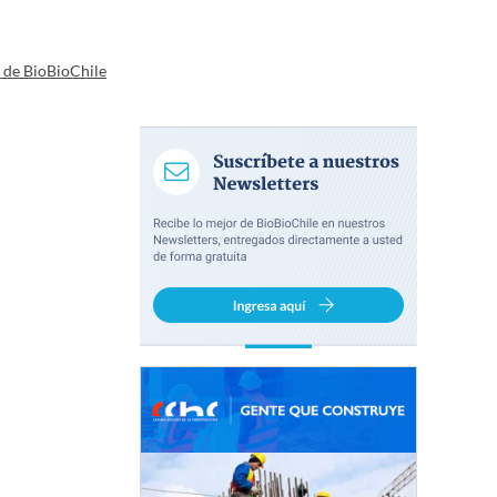
a de BioBioChile