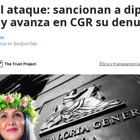
l ataque: sancionan a di
 y avanza en CGR su denu
ón
nsa en BioBioChile
Ética y transparenci