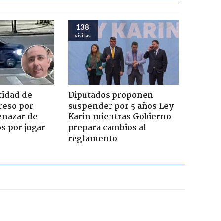
138
visitas
tidad de
Diputados proponen
reso por
suspender por 5 años Ley
enazar de
Karin mientras Gobierno
s por jugar
prepara cambios al
reglamento