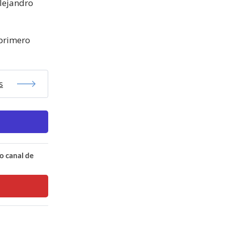
Alejandro
 primero
s
o canal de