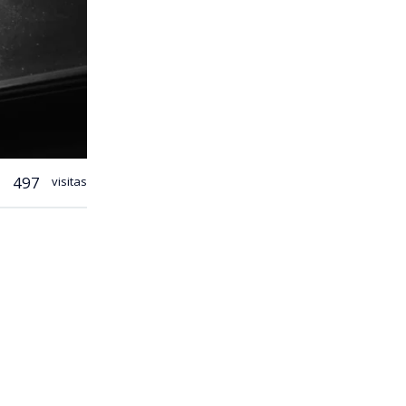
497
visitas
r la
,
puesto
.