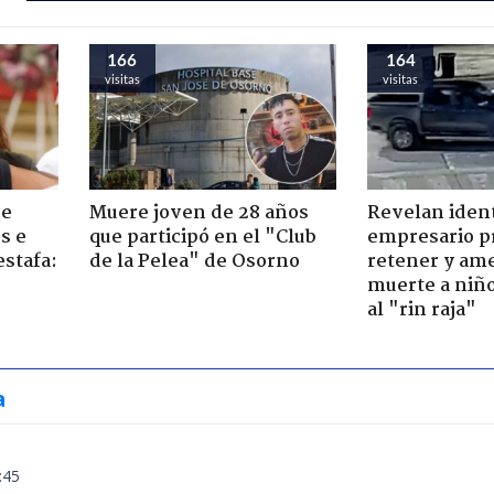
166
164
visitas
visitas
de
Muere joven de 28 años
Revelan iden
s e
que participó en el "Club
empresario p
estafa:
de la Pelea" de Osorno
retener y am
muerte a niño
al "rin raja"
a
:45