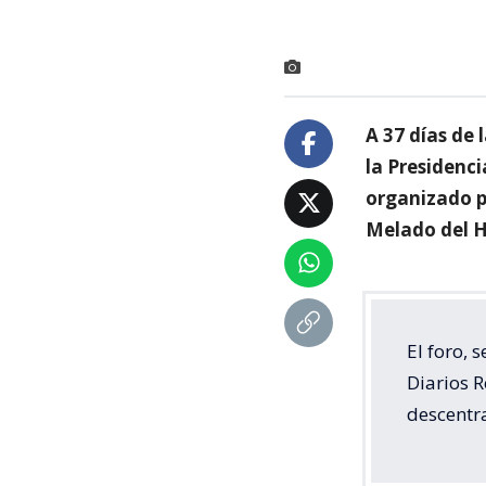
A 37 días de 
la Presidenci
organizado p
Melado del H
El foro, 
Diarios R
descentra