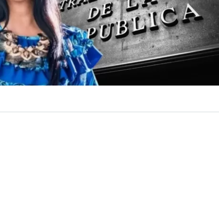
edentes: la Contraloría requirió un informe reservado po
boral que presentó contra el diplomático Francisco Devia
té de Ética de ADICA resolvió sancionarlo por haberla ex
o de la controversia que terminó con su salida del cargo