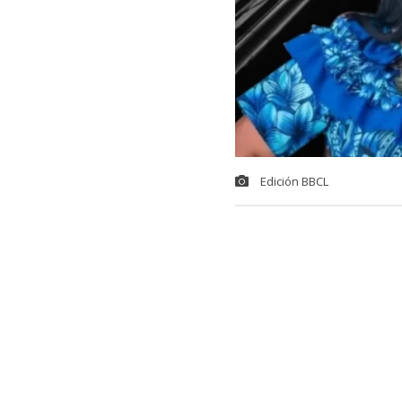
Edición BBCL
La ofensiva judicial de la exembajadora Manahi Pakarati contra Cancillería sumó
dos nuevos antec
denuncia de acoso la
mientras que el Comi
públicamente en medi