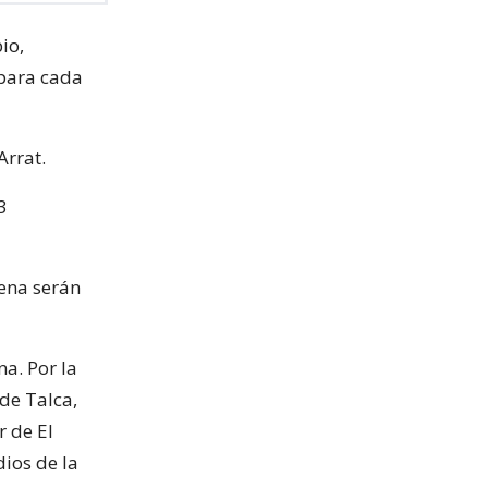
io,
 para cada
Arrat.
3
lena serán
na. Por la
de Talca,
r de El
dios de la