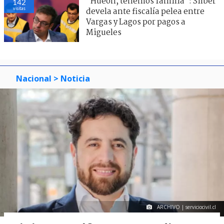
"Hueón, tenemos familia": Silber
142
visitas
devela ante fiscalía pelea entre
Vargas y Lagos por pagos a
Migueles
Nacional
> Noticia
ARCHIVO | serviciocivil.cl