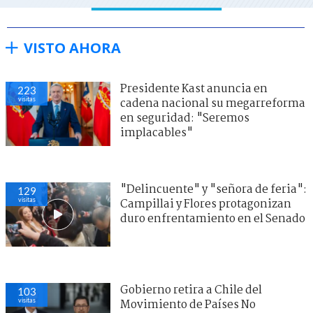
VISTO AHORA
Presidente Kast anuncia en
223
visitas
cadena nacional su megarreforma
en seguridad: "Seremos
implacables"
"Delincuente" y "señora de feria":
129
visitas
Campillai y Flores protagonizan
duro enfrentamiento en el Senado
Gobierno retira a Chile del
103
visitas
Movimiento de Países No