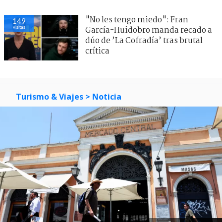
"No les tengo miedo": Fran
149
visitas
García-Huidobro manda recado a
dúo de ’La Cofradía’ tras brutal
crítica
Turismo & Viajes
> Noticia