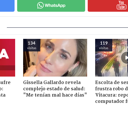
134
119
visitas
visitas
sufre
Gissella Gallardo revela
Escolta de se
o:
complejo estado de salud:
frustra robo 
sta
"Me tenían mal hace días"
Vitacura: rep
computador f