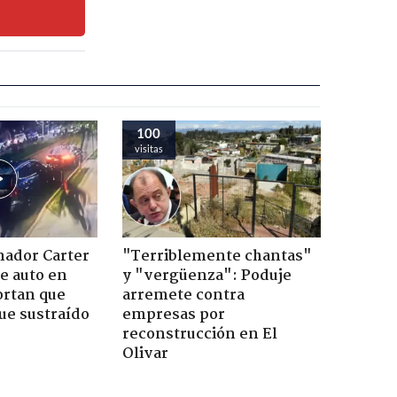
100
visitas
nador Carter
"Terriblemente chantas"
de auto en
y "vergüenza": Poduje
ortan que
arremete contra
ue sustraído
empresas por
reconstrucción en El
Olivar