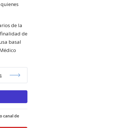
 quienes
arios de la
 finalidad de
ausa basal
 Médico
s
o canal de