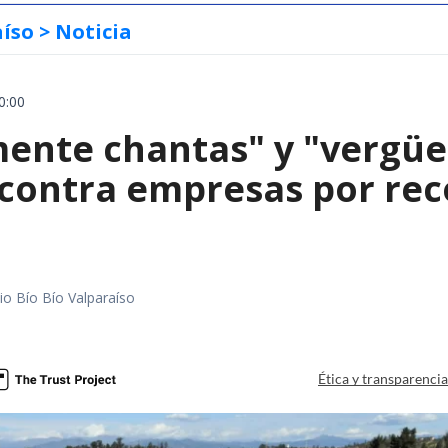
aíso
> Noticia
0:00
mente chantas" y "vergüe
contra empresas por reco
io Bío Bío Valparaíso
a
Ética y transparenci