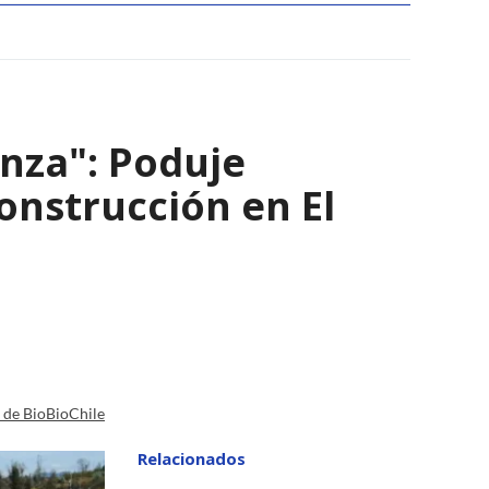
nza": Poduje
nstrucción en El
a de BioBioChile
Relacionados