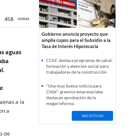
458
visitas
Gobierno anuncia proyecto que
amplía cupos para el Subsidio a la
Tasa de Interés Hipotecaria
as aguas
taba
CChC destaca programas de salud,
formación y atención social para
l.
trabajadores de la construcción
"Una muy buena noticia para
ia
Chile": gremios empresariales
destacan aprobación de la
aenas a la
megarreforma
ron a
MÁS NOTICIAS
jo de