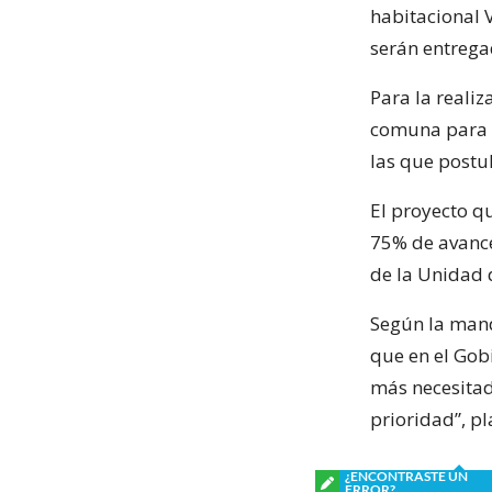
habitacional 
serán entrega
Para la realiz
comuna para q
las que postu
El proyecto q
75% de avance
de la Unidad 
Según la mand
que en el Gob
más necesita
prioridad”, pl
¿ENCONTRASTE UN
ERROR?