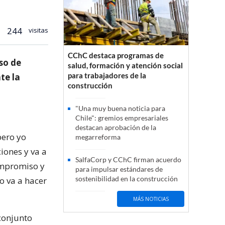
244
visitas
CChC destaca programas de
so de
salud, formación y atención social
para trabajadores de la
te la
construcción
"Una muy buena noticia para
Chile": gremios empresariales
destacan aprobación de la
pero yo
megarreforma
iones y va a
SalfaCorp y CChC firman acuerdo
ompromiso y
para impulsar estándares de
sostenibilidad en la construcción
o va a hacer
MÁS NOTICIAS
 conjunto