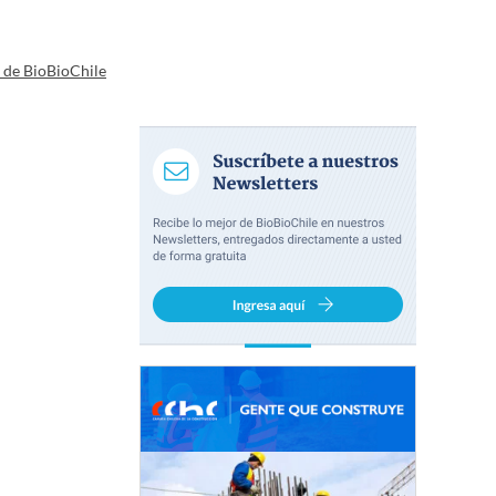
a de BioBioChile