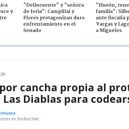
ica
"Delincuente" y "señora
"Hueón, ten
ruce y
de feria": Campillai y
familia": Silb
tre
Flores protagonizan duro
ante fiscalía 
enfrentamiento en el
Vargas y Lag
Senado
a Migueles
:20
 por cancha propia al pro
Las Diablas para codears
Sanhueza
portes en BioBioChile