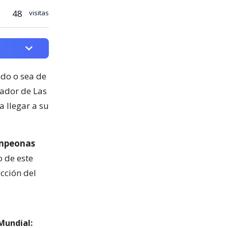
48
visitas
ado o sea de
nador de Las
a llegar a su
mpeonas
 de este
ección del
Mundial: