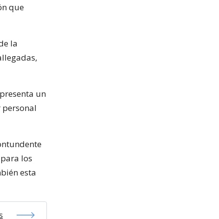
ón que
de la
allegadas,
 presenta un
r personal
contundente
 para los
bién esta
s