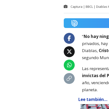
Captura | BBCL | Diablas
“
No hay ning
privados, hay
Diablas,
Cris
segundo Mund
Las represent
invictas del
año, venciendo
planeta.
Lee también...