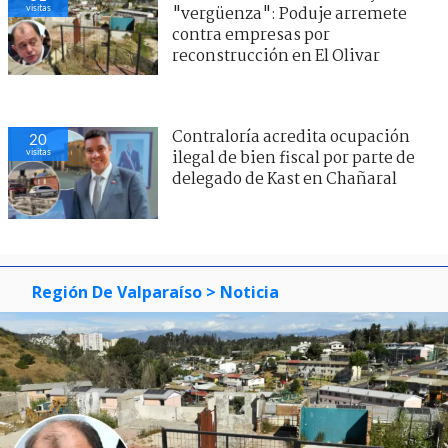
visitas
"vergüenza": Poduje arremete
contra empresas por
reconstrucción en El Olivar
Contraloría acredita ocupación
20
visitas
ilegal de bien fiscal por parte de
delegado de Kast en Chañaral
Región De Valparaíso
> Noticia