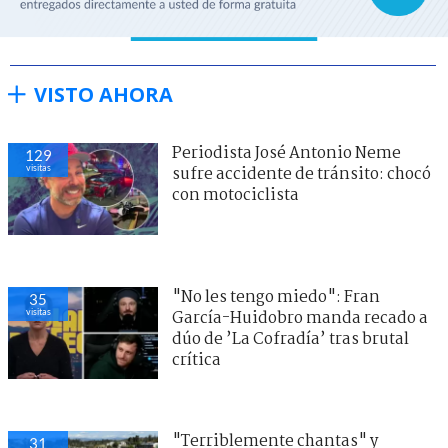
VISTO AHORA
Periodista José Antonio Neme
129
visitas
sufre accidente de tránsito: chocó
con motociclista
"No les tengo miedo": Fran
35
visitas
García-Huidobro manda recado a
dúo de ’La Cofradía’ tras brutal
crítica
"Terriblemente chantas" y
31