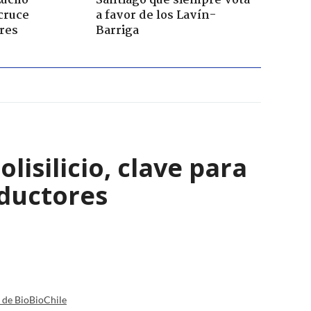
Lucho
Santiago que siempre vota
cruce
a favor de los Lavín-
res
Barriga
isilicio, clave para
nductores
a de BioBioChile