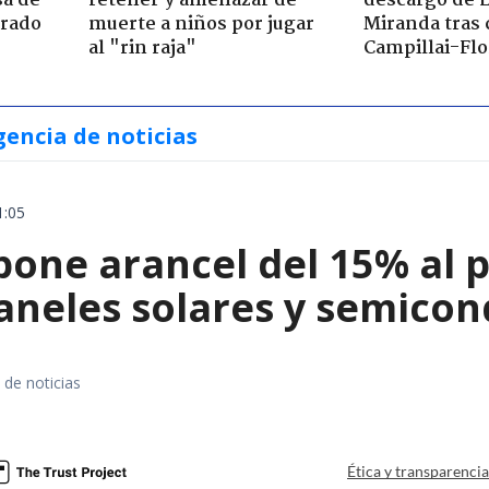
sa de
retener y amenazar de
descargo de 
trado
muerte a niños por jugar
Miranda tras 
al "rin raja"
Campillai-Flo
gencia de noticias
1:05
ne arancel del 15% al pol
paneles solares y semico
 de noticias
a
Ética y transparenci