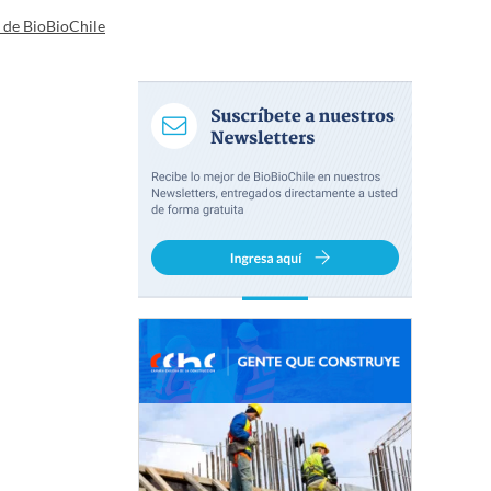
a de BioBioChile