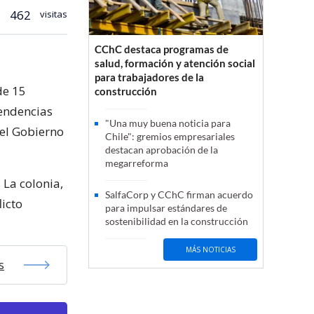
462
visitas
CChC destaca programas de
salud, formación y atención social
para trabajadores de la
de 15
construcción
endencias
"Una muy buena noticia para
 el Gobierno
Chile": gremios empresariales
destacan aprobación de la
megarreforma
La colonia,
SalfaCorp y CChC firman acuerdo
licto
para impulsar estándares de
sostenibilidad en la construcción
MÁS NOTICIAS
s