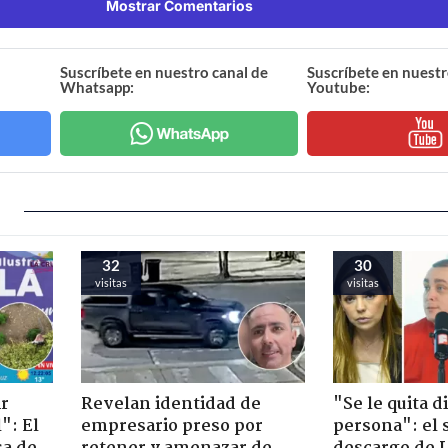
Mostrar Comentarios
Suscríbete en nuestro canal de
Suscríbete en nuestr
Whatsapp:
Youtube:
32
30
visitas
visitas
ir
Revelan identidad de
"Se le quita d
": El
empresario preso por
persona": el 