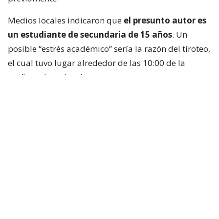
Medios locales indicaron que
el presunto autor es
un estudiante de secundaria de 15 años
. Un
posible “estrés académico” sería la razón del tiroteo,
el cual tuvo lugar alrededor de las 10:00 de la
mañana, hora local.
Las autoridades indicaron que el sospechoso se
encontraba dentro de la sala de computadores del
colegio, identificado por medios locales como la
Escuela Debsirin Nonthaburi,
situada unos 15
kilómetros al noroeste de la capital tailandesa.
Se trata de
un prestigioso centro educativo
para
alumnos de entre 12 y 18 años que pertenece a una
de las redes de escuelas públicas más prestigiosas y