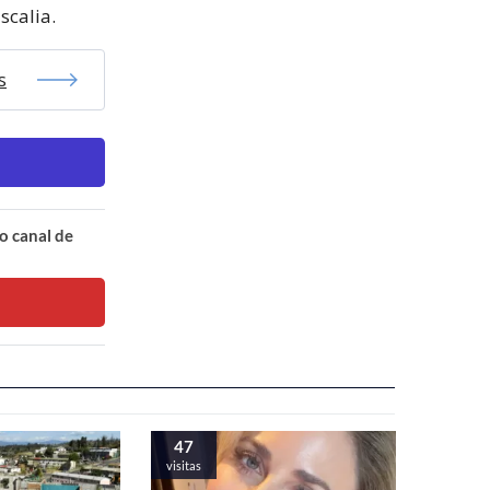
scalia.
s
o canal de
47
visitas