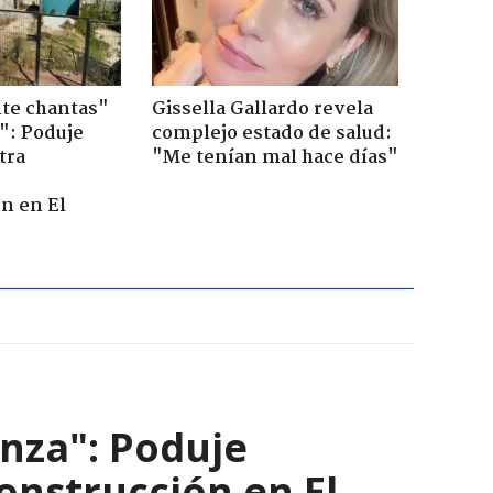
te chantas"
Gissella Gallardo revela
": Poduje
complejo estado de salud:
tra
"Me tenían mal hace días"
r
n en El
nza": Poduje
nstrucción en El