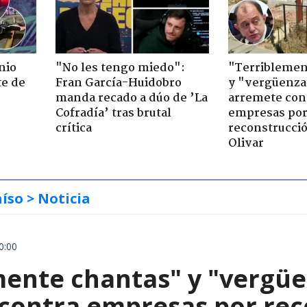
nio
"No les tengo miedo":
"Terriblemen
te de
Fran García-Huidobro
y "vergüenza
manda recado a dúo de ’La
arremete con
Cofradía’ tras brutal
empresas po
crítica
reconstrucció
Olivar
aíso
> Noticia
0:00
mente chantas" y "vergüe
contra empresas por reco