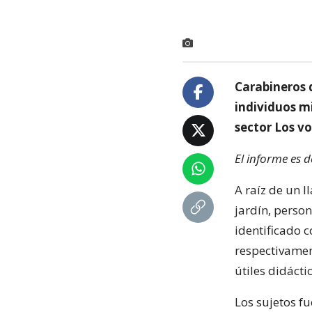
Carabineros 
individuos mi
sector Los v
El informe es 
A raíz de un 
jardín, person
identificado 
respectivamen
útiles didácti
Los sujetos fu