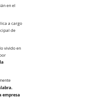
ián en el
lica a cargo
icipal de
lo vivido en
por
la
emente
alabra.
a empresa