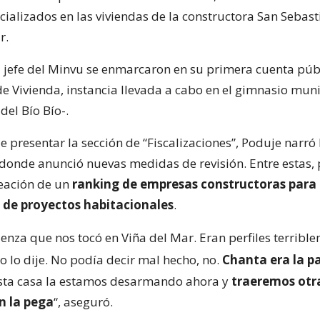
cializados en las viviendas de la constructora San Sebast
r.
l jefe del Minvu se enmarcaron en su primera cuenta púb
de Vivienda, instancia llevada a cabo en el gimnasio mun
del Bío Bío-.
presentar la sección de “Fiscalizaciones”, Poduje narró 
 donde anunció nuevas medidas de revisión. Entre estas, 
reación de un
ranking de empresas constructoras para 
 de proyectos habitacionales
.
enza que nos tocó en Viña del Mar. Eran perfiles terribl
 yo lo dije. No podía decir mal hecho, no.
Chanta era la p
sta casa la estamos desarmando ahora y
traeremos otr
n la pega
“, aseguró.