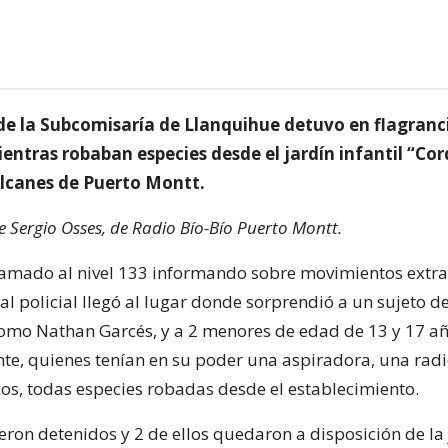
de la Subcomisaría de Llanquihue detuvo en flagranci
entras robaban especies desde el jardín infantil “Cord
olcanes de Puerto Montt.
de Sergio Osses, de Radio Bío-Bío Puerto Montt.
llamado al nivel 133 informando sobre movimientos extra
al policial llegó al lugar donde sorprendió a un sujeto d
como Nathan Garcés, y a 2 menores de edad de 13 y 17 a
te, quienes tenían en su poder una aspiradora, una radi
cos, todas especies robadas desde el establecimiento.
eron detenidos y 2 de ellos quedaron a disposición de la j