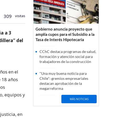
309
visitas
Gobierno anuncia proyecto que
a a 3
amplía cupos para el Subsidio a la
Tasa de Interés Hipotecaria
illera” del
CChC destaca programas de salud,
formación y atención social para
trabajadores de la construcción
ños en el
"Una muy buena noticia para
Chile": gremios empresariales
e 18 años
destacan aprobación de la
ños
megarreforma
o, equipos y
MÁS NOTICIAS
usticia, en