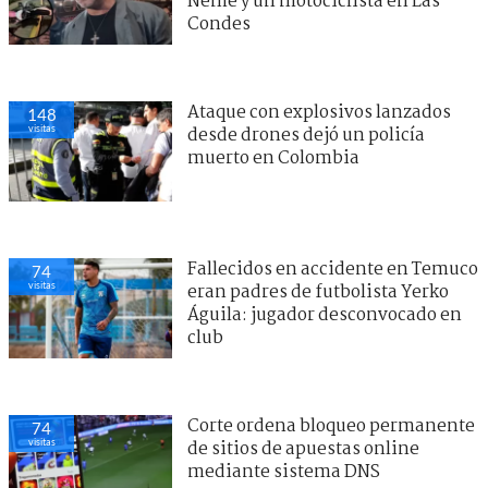
Neme y un motociclista en Las
Condes
Ataque con explosivos lanzados
148
visitas
desde drones dejó un policía
muerto en Colombia
Fallecidos en accidente en Temuco
74
visitas
eran padres de futbolista Yerko
Águila: jugador desconvocado en
club
Corte ordena bloqueo permanente
74
visitas
de sitios de apuestas online
mediante sistema DNS