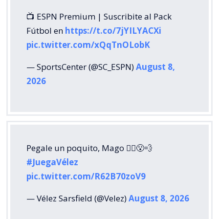
📺 ESPN Premium | Suscribite al Pack
Fútbol en
https://t.co/7jYILYACXi
pic.twitter.com/xQqTnOLobK
— SportsCenter (@SC_ESPN)
August 8,
2026
Pegale un poquito, Mago 🧙‍♂️😮‍💨
#JuegaVélez
pic.twitter.com/R62B70zoV9
— Vélez Sarsfield (@Velez)
August 8, 2026