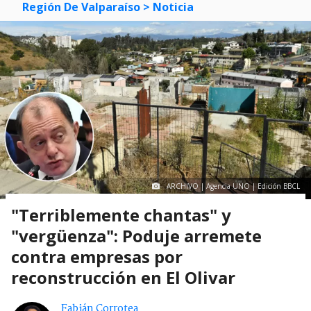
Región De Valparaíso
> Noticia
ARCHIVO | Agencia UNO | Edición BBCL
"Terriblemente chantas" y
"vergüenza": Poduje arremete
contra empresas por
reconstrucción en El Olivar
Fabián Corrotea