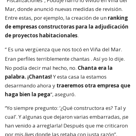
“Fiscalizaciones”, Poduje narró lo vivido en Viña del
Mar, donde anunció nuevas medidas de revisión.
Entre estas, por ejemplo, la creación de un
ranking
de empresas constructoras para la adjudicación
de proyectos habitacionales
.
“
Es una vergüenza que nos tocó en Viña del Mar.
Eran perfiles terriblemente chantas
. Así yo lo dije.
No podía decir mal hecho, no.
Chanta era la
palabra. ¡Chantas!
Y esta casa la estamos
desarmando ahora y
traeremos otra empresa que
haga bien la pega
“, aseguró.
“Yo siempre pregunto: ‘¿Qué constructora es? Tal y
cual’. Y algunas que dejaron varias embarradas, ¡se
han venido a arreglarla! Después que me criticaron
por mis
lives
donde las retaba con justa razón”,