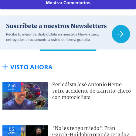
Mostrar Comentarios
VISTO AHORA
Periodista José Antonio Neme
256
visitas
sufre accidente de tránsito: chocó
con motociclista
"No les tengo miedo": Fran
85
visitas
García-Huidobro manda recado a