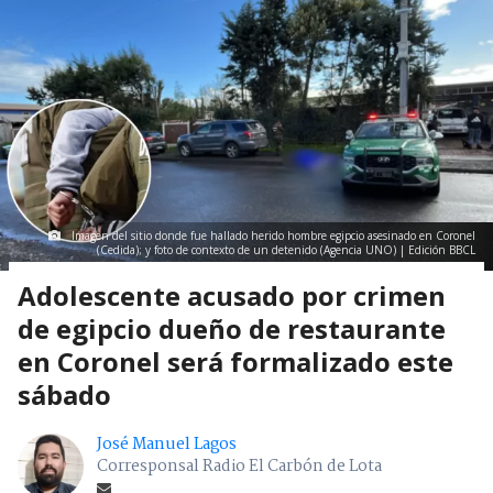
Imagen del sitio donde fue hallado herido hombre egipcio asesinado en Coronel
(Cedida); y foto de contexto de un detenido (Agencia UNO) | Edición BBCL
Adolescente acusado por crimen
de egipcio dueño de restaurante
en Coronel será formalizado este
sábado
José Manuel Lagos
Corresponsal Radio El Carbón de Lota