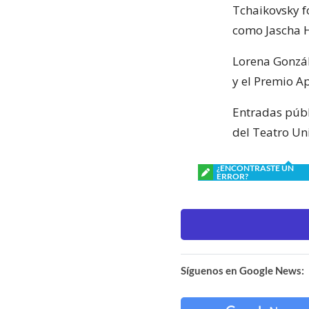
Tchaikovsky f
como Jascha H
Lorena Gonzál
y el Premio Ap
Entradas públ
del Teatro Un
¿ENCONTRASTE UN
ERROR?
Síguenos en Google News: