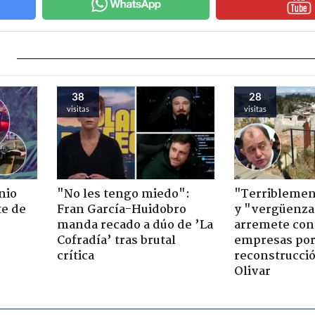
38
28
visitas
visitas
nio
"No les tengo miedo":
"Terriblemen
te de
Fran García-Huidobro
y "vergüenza
manda recado a dúo de ’La
arremete con
Cofradía’ tras brutal
empresas po
crítica
reconstrucció
Olivar