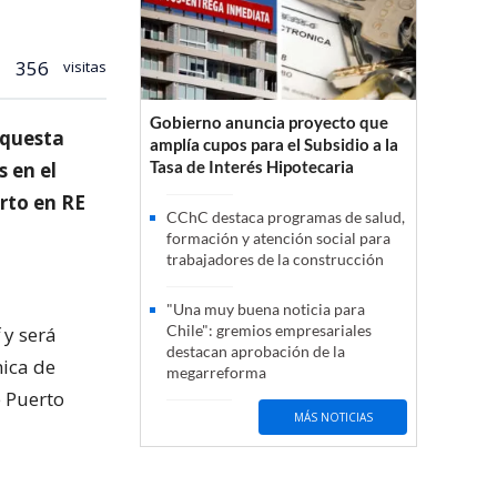
356
visitas
Gobierno anuncia proyecto que
rquesta
amplía cupos para el Subsidio a la
Tasa de Interés Hipotecaria
s en el
erto en RE
CChC destaca programas de salud,
formación y atención social para
trabajadores de la construcción
"Una muy buena noticia para
Chile": gremios empresariales
 y será
destacan aprobación de la
nica de
megarreforma
e Puerto
MÁS NOTICIAS