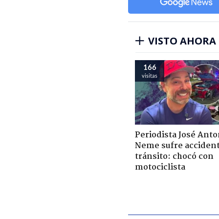
VISTO AHORA
166
visitas
Periodista José Anto
Neme sufre acciden
tránsito: chocó con
motociclista