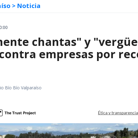
aíso
> Noticia
0:00
mente chantas" y "vergüe
contra empresas por reco
io Bío Bío Valparaíso
a
Ética y transparenci