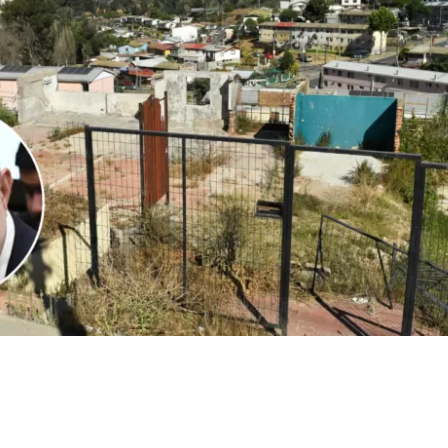
1
Edición BBCL
VER RESUMEN