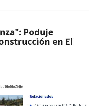
nza": Poduje
nstrucción en El
a de BioBioChile
Relacionados
"Esta es una estafa": Poduje