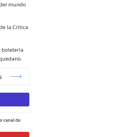
s del mundo
e la Crítica
 boletería
aquedano.
s
o canal de