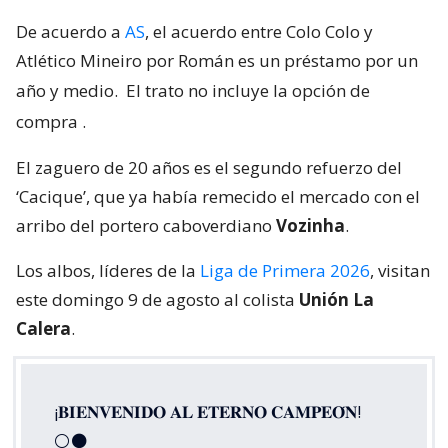
De acuerdo a
AS
, el acuerdo entre Colo Colo y
Atlético Mineiro por Román es un préstamo por un
año y medio.
El trato no incluye la opción de
compra
.
El zaguero de 20 años es el segundo refuerzo del
‘Cacique’, que ya había remecido el mercado con el
arribo del portero caboverdiano
Vozinha
.
Los albos, líderes de la
Liga de Primera 2026
, visitan
este domingo 9 de agosto al colista
Unión La
Calera
.
¡𝐁𝐈𝐄𝐍𝐕𝐄𝐍𝐈𝐃𝐎 𝐀𝐋 𝐄𝐓𝐄𝐑𝐍𝐎 𝐂𝐀𝐌𝐏𝐄𝐎́𝐍!
⚪⚫