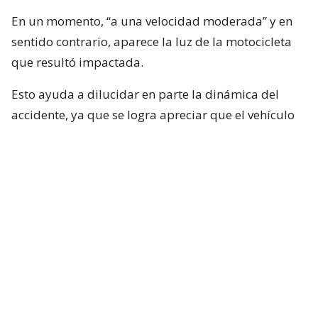
En un momento, “a una velocidad moderada” y en
sentido contrario, aparece la luz de la motocicleta
que resultó impactada.
Esto ayuda a dilucidar en parte la dinámica del
accidente, ya que se logra apreciar que el vehículo
rojo en el que se desplazaba el conductor de Mucho
Gusto estaba detenido, pero lo que falta por
dilucidar es si Neme habría puesto en marcha su
vehículo con luz roja.
Por otra parte y, según el mismo video, el
motociclista no será el responsable, algo que
deberá determinar la justicia.