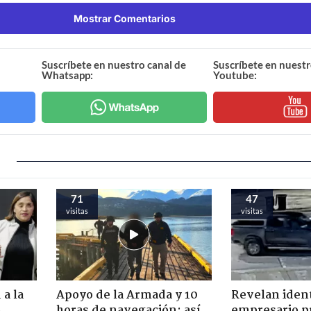
Mostrar Comentarios
Suscríbete en nuestro canal de
Suscríbete en nuestr
Whatsapp:
Youtube:
71
47
visitas
visitas
 a la
Apoyo de la Armada y 10
Revelan iden
o
horas de navegación: así
empresario p