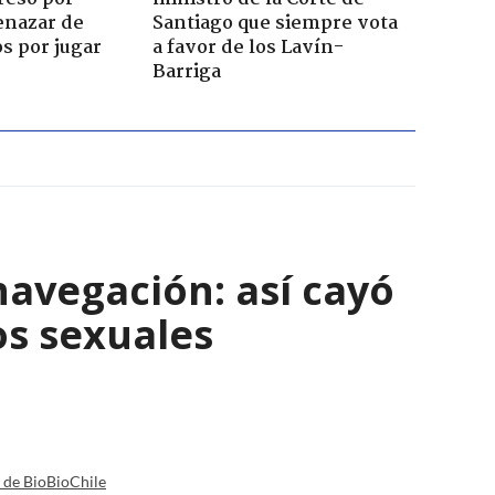
enazar de
Santiago que siempre vota
s por jugar
a favor de los Lavín-
Barriga
navegación: así cayó
os sexuales
a de BioBioChile