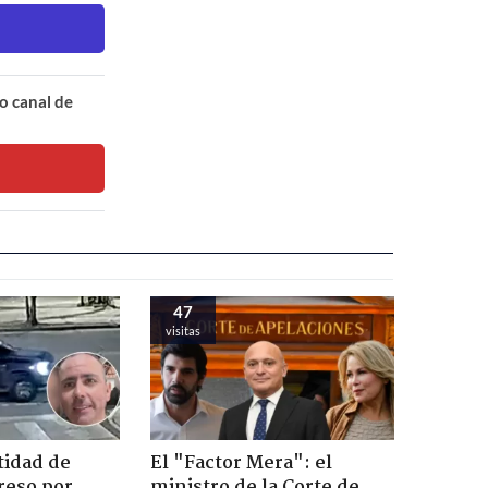
o canal de
47
visitas
tidad de
El "Factor Mera": el
reso por
ministro de la Corte de