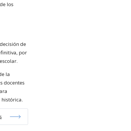
de los
 decisión de
initiva, por
escolar.
de la
os docentes
para
histórica.
s