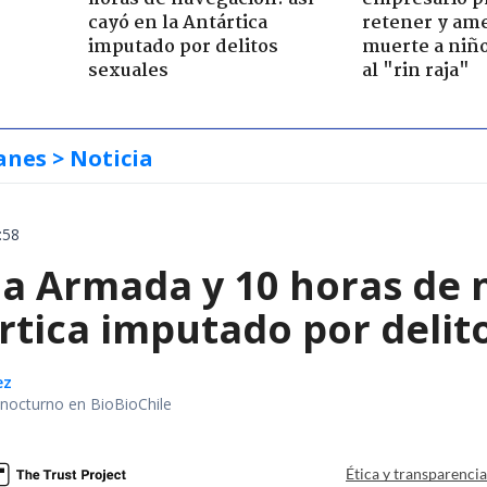
cayó en la Antártica
retener y am
imputado por delitos
muerte a niño
sexuales
al "rin raja"
anes
> Noticia
:58
la Armada y 10 horas de 
rtica imputado por delit
ez
r nocturno en BioBioChile
Ética y transparenci