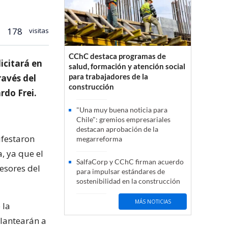
178
visitas
CChC destaca programas de
licitará en
salud, formación y atención social
para trabajadores de la
ravés del
construcción
rdo Frei.
"Una muy buena noticia para
Chile": gremios empresariales
destacan aprobación de la
ifestaron
megarreforma
, ya que el
SalfaCorp y CChC firman acuerdo
fesores del
para impulsar estándares de
sostenibilidad en la construcción
MÁS NOTICIAS
 la
plantearán a