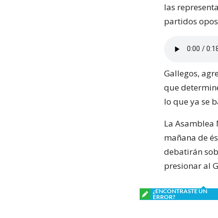
las representa
partidos opos
Gallegos, agre
que determine
lo que ya se b
La Asamblea Na
mañana de ést
debatirán sob
presionar al 
¿ENCONTRASTE UN
ERROR?