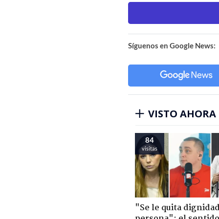
Síguenos en Google News:
VISTO AHORA
84
visitas
"Se le quita dignidad
persona": el sentid