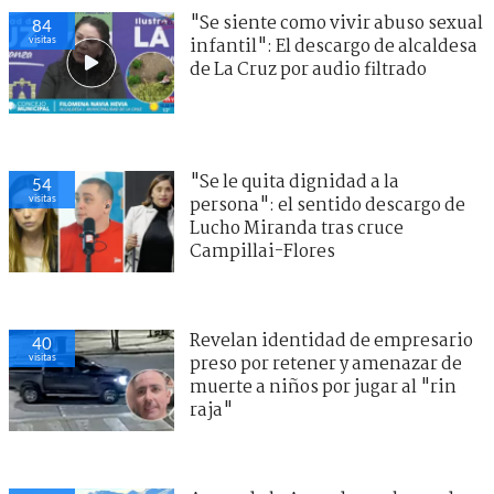
"Se siente como vivir abuso sexual
84
visitas
infantil": El descargo de alcaldesa
de La Cruz por audio filtrado
"Se le quita dignidad a la
54
visitas
persona": el sentido descargo de
Lucho Miranda tras cruce
Campillai-Flores
Revelan identidad de empresario
40
visitas
preso por retener y amenazar de
muerte a niños por jugar al "rin
raja"