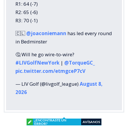
R1: 64 (-7)
R2: 65 (-6)
R3: 70 (-1)
🇨🇱
@joaconiemann
has led every round
in Bedminster
🤔 Will he go wire-to-wire?
#LIVGolfNewYork
|
@TorqueGC_
pic.twitter.com/etmgceP7cV
— LIV Golf (@livgolf_league)
August 8,
2026
¿ENCONTRASTE UN
AVÍSANOS
ERROR?