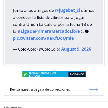
Junto a los amigos de
@jugabet_cl
damos
a conocer la 𝐥𝐢𝐬𝐭𝐚 𝐝𝐞 𝐜𝐢𝐭𝐚𝐝𝐨𝐬 para jugar
contra Unión La Calera por la fecha 18 de
la
#LigaDePrimeraMercadoLibre
⚪⚫
pic.twitter.com/RaKfDoQmie
— Colo-Colo (@ColoColo)
August 9, 2026
¿ENCONTRASTE UN
AVÍSANOS
ERROR?
Revisa nuestra página de correcciones
Síguenos en: