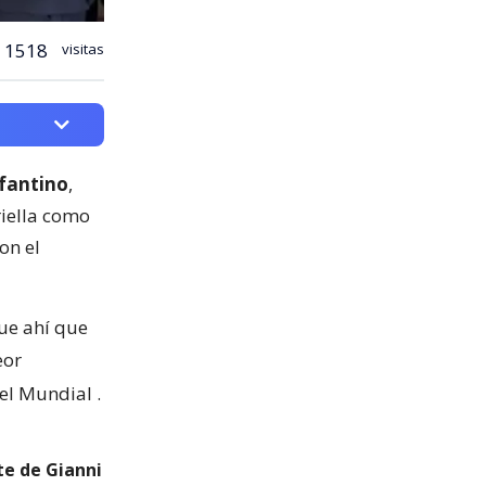
1518
visitas
nfantino
,
riella como
on el
fue ahí que
eor
 el Mundial
.
te de Gianni