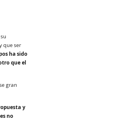
 su
y que ser
pos ha sido
otro que el
se gran
ropuesta y
ces no