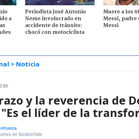
nio
Periodista José Antonio
Muere a los 6
ido a
Neme involucrado en
Messi, padre 
ras
accidente de tránsito:
Messi
ndes
chocó con motociclista
nal
> Noticia
0:50
razo y la reverencia de 
 "Es el líder de la transf
Sanhueza
portes en BioBioChile