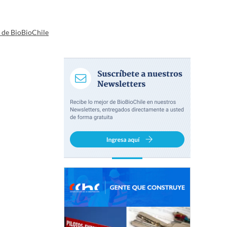
a de BioBioChile