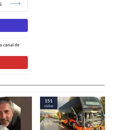
s
o canal de
151
visitas