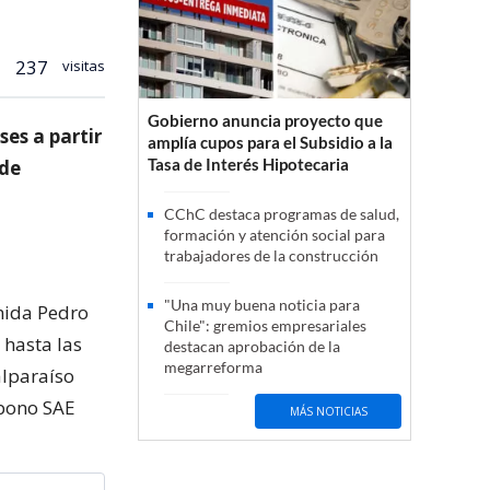
237
visitas
Gobierno anuncia proyecto que
es a partir
amplía cupos para el Subsidio a la
Tasa de Interés Hipotecaria
 de
CChC destaca programas de salud,
formación y atención social para
trabajadores de la construcción
"Una muy buena noticia para
nida Pedro
Chile": gremios empresariales
 hasta las
destacan aprobación de la
megarreforma
alparaíso
 bono SAE
MÁS NOTICIAS