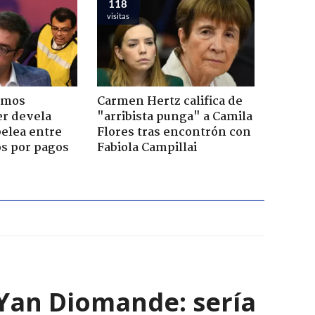
118
visitas
emos
Carmen Hertz califica de
er devela
"arribista punga" a Camila
pelea entre
Flores tras encontrón con
os por pagos
Fabiola Campillai
e Yan Diomande: sería