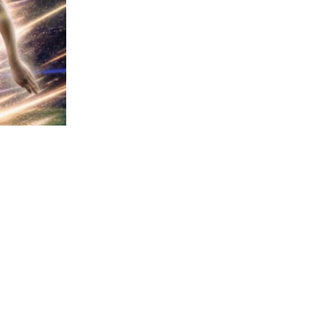
281
visitas
lemán para
 vinculado
nio de 2033.