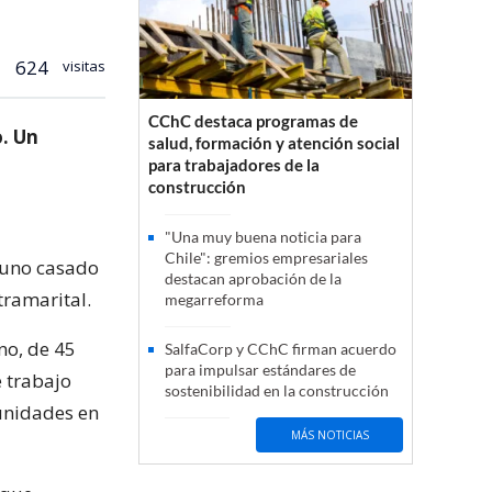
624
visitas
CChC destaca programas de
. Un
salud, formación y atención social
para trabajadores de la
construcción
"Una muy buena noticia para
Chile": gremios empresariales
 uno casado
destacan aprobación de la
tramarital.
megarreforma
no, de 45
SalfaCorp y CChC firman acuerdo
para impulsar estándares de
e trabajo
sostenibilidad en la construcción
unidades en
MÁS NOTICIAS