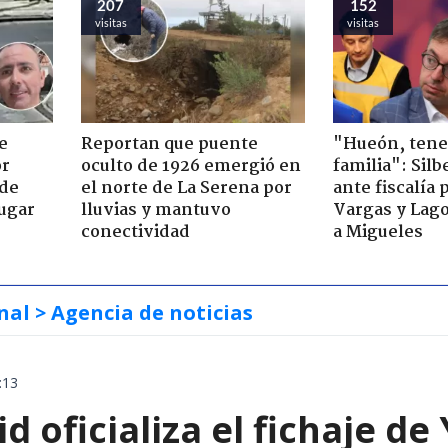
207
152
visitas
visitas
e
Reportan que puente
"Hueón, ten
or
oculto de 1926 emergió en
familia": Silb
 de
el norte de La Serena por
ante fiscalía 
jugar
lluvias y mantuvo
Vargas y Lag
conectividad
a Migueles
nal
> Agencia de noticias
:13
d oficializa el fichaje d