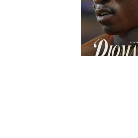
Real Madrid | Oficial
El
Real Madri
el traspaso 
al club españ