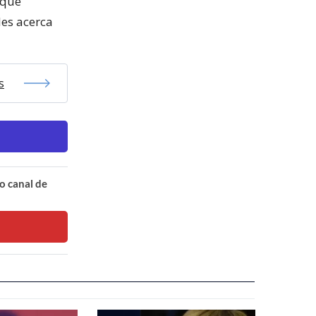
 que
les acerca
s
o canal de