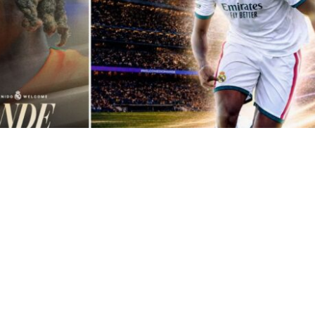
VER RESUMEN
d anunció este jueves el acuerdo con el RB Leipzig a
del internacional marfileño Yan Diomande
, que queda
ol para las próximas siete temporadas, hasta el 30 de ju