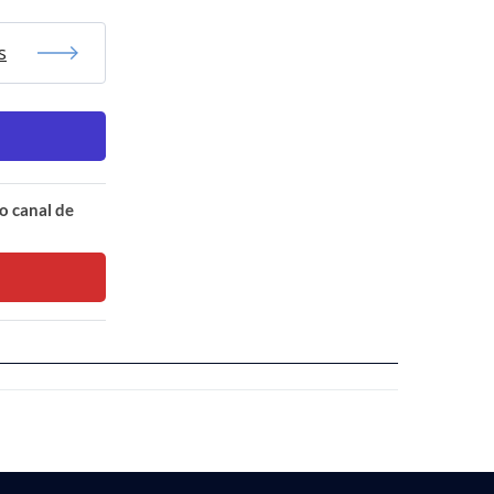
s
o canal de
visitas