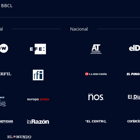
lto de
"Hueón, tenemos familia":
"Delincuente" y
 de La
Silber devela ante fiscalía pelea
feria": Campillai
tuvo
entre Vargas y Lagos por pagos
protagonizan du
a Migueles
enfrentamiento e
 BBCL
al
Nacional