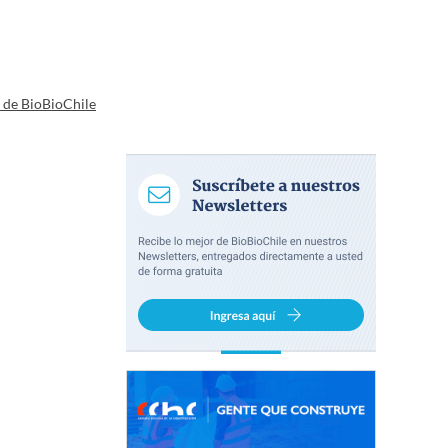
a de BioBioChile