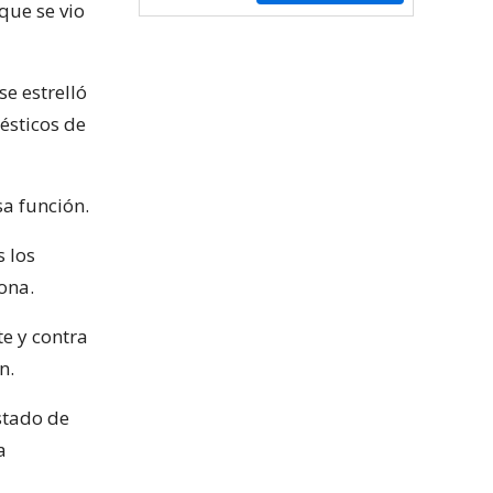
que se vio
e estrelló
ésticos de
sa función.
s los
ona.
te y contra
n.
stado de
a