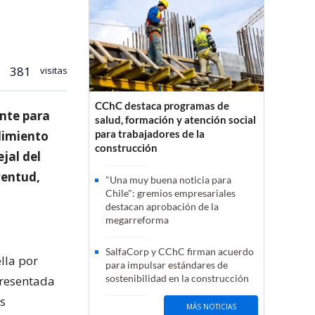
381
visitas
CChC destaca programas de
ente para
salud, formación y atención social
para trabajadores de la
edimiento
construcción
jal del
ventud,
"Una muy buena noticia para
Chile": gremios empresariales
destacan aprobación de la
megarreforma
SalfaCorp y CChC firman acuerdo
ella por
para impulsar estándares de
sostenibilidad en la construcción
presentada
es
MÁS NOTICIAS