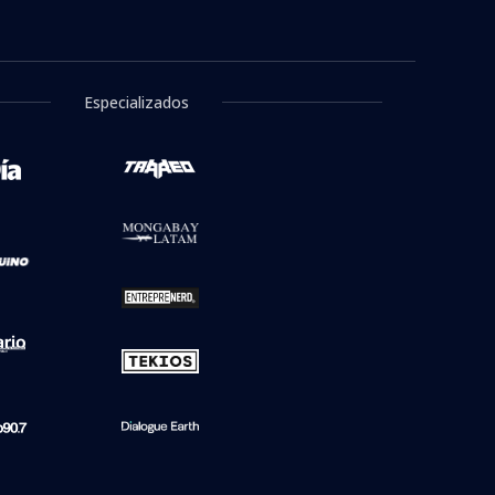
 "señora de
"¡Me indigna!": Mónica Rincón
 y Flores
estalla por cruce y
ro
descalificaciones entre senadoras
n el Senado
Flores y Campillai
Especializados