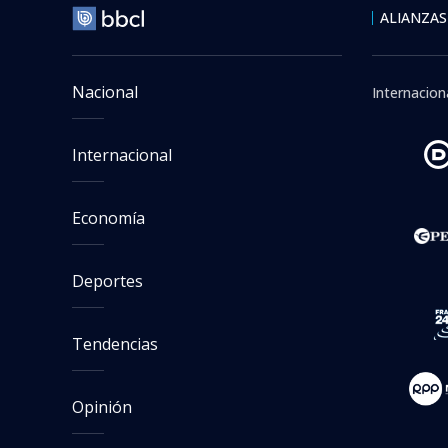
Reportan que puente ocu
1926 emergió en el norte
Serena por lluvias y man
conectividad
ALIANZAS
Nacional
Internacion
Internacional