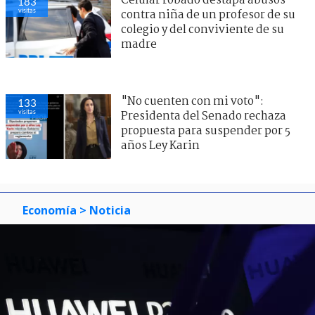
Celular robado destapa abusos
183
visitas
contra niña de un profesor de su
colegio y del conviviente de su
madre
"No cuenten con mi voto":
133
visitas
Presidenta del Senado rechaza
propuesta para suspender por 5
años Ley Karin
Economía
> Noticia