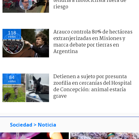
tendría a motociclista fuera de
riesgo
Arauco controla 80% de hectáreas
118
visitas
extranjerizadas en Misiones y
marca debate por tierras en
Argentina
Detienen a sujeto por presunta
84
visitas
zoofilia en cercanías del Hospital
de Concepción: animal estaría
grave
Sociedad
> Noticia