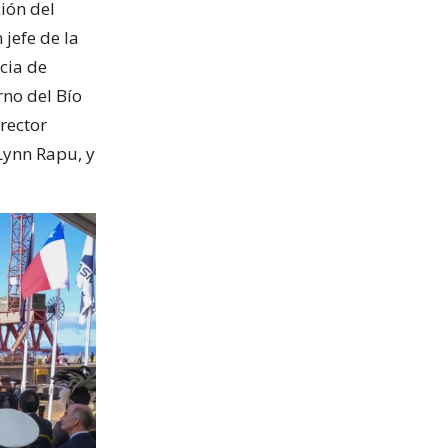
ión del
jefe de la
cia de
rno del Bío
rector
Lynn Rapu, y