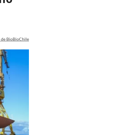
a de BioBioChile