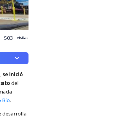
503
visitas
o,
se inició
ósito
del
rmada
o Bío
.
e desarrolla