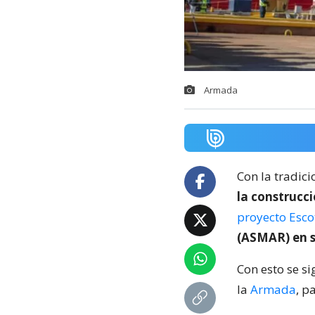
Armada
Con la tradici
la construcc
proyecto Escot
(ASMAR) en s
Con esto se s
la
Armada
, p