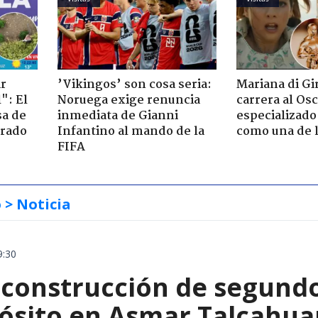
ir
’Vikingos’ son cosa seria:
Mariana di Gi
": El
Noruega exige renuncia
carrera al Os
sa de
inmediata de Gianni
especializado
trado
Infantino al mando de la
como una de l
FIFA
o
> Noticia
9:30
construcción de segund
ósito en Asmar Talcahu