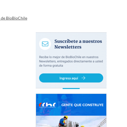
a de BioBioChile