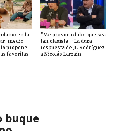
rolamo en la
"Me provoca dolor que sea
car: medio
tan clasista": La dura
 la propone
respuesta de JC Rodríguez
as favoritas
a Nicolás Larraín
o buque
ano