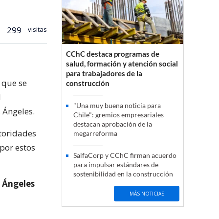
299
visitas
CChC destaca programas de
salud, formación y atención social
para trabajadores de la
 que se
construcción
l
"Una muy buena noticia para
 Ángeles.
Chile": gremios empresariales
destacan aprobación de la
utoridades
megarreforma
por estos
SalfaCorp y CChC firman acuerdo
para impulsar estándares de
sostenibilidad en la construcción
s Ángeles
MÁS NOTICIAS