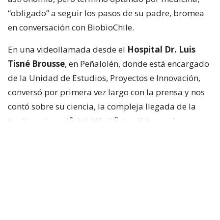
“obligado” a seguir los pasos de su padre, bromea
en conversación con BiobioChile.
En una videollamada desde el
Hospital Dr. Luis
Tisné Brousse
, en Peñalolén, donde está encargado
de la Unidad de Estudios, Proyectos e Innovación,
conversó por primera vez largo con la prensa y nos
contó sobre su ciencia, la compleja llegada de la
inteligencia artificial (IA) al flujo clínico y cómo es ser
hermano de una estrella.
“Que ahora sea una de las personas más famosas
del mundo es muy loco, en verdad”, dice sobre
Pedro.
De los cuatro hermanos,
Nicolás fue el único que