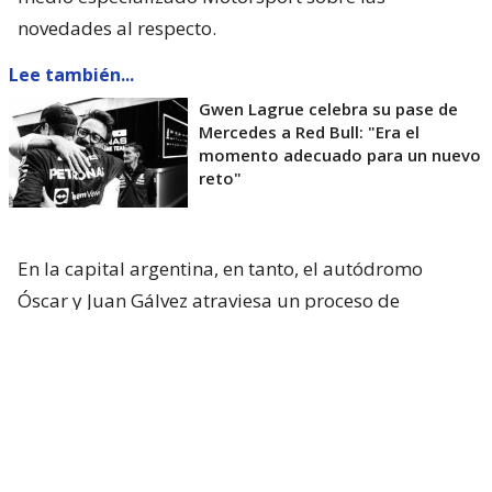
novedades al respecto.
Lee también...
Gwen Lagrue celebra su pase de
Mercedes a Red Bull: "Era el
momento adecuado para un nuevo
reto"
En la capital argentina, en tanto, el autódromo
Óscar y Juan Gálvez atraviesa un proceso de
renovación para recibir
la fecha ya confirmada del
MotoGP en 2027
y a la vez, sueña con recibir otra
vez al Gran Circo en 2028.
Vale recordar que la Fórmula 1
visitó por última
vez el país vecino el 12 de abril de 1998
,