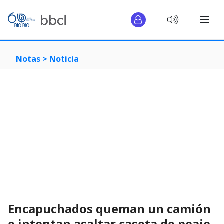
Notas >
Noticia
Encapuchados queman un camión
e intentan asaltar caseta de peaje