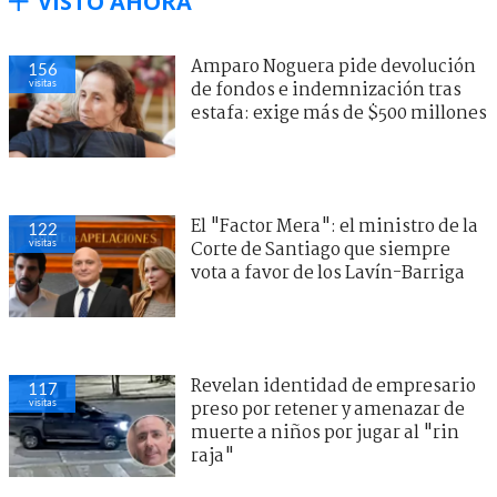
VISTO AHORA
Amparo Noguera pide devolución
156
visitas
de fondos e indemnización tras
estafa: exige más de $500 millones
El "Factor Mera": el ministro de la
122
visitas
Corte de Santiago que siempre
vota a favor de los Lavín-Barriga
Revelan identidad de empresario
117
visitas
preso por retener y amenazar de
muerte a niños por jugar al "rin
raja"