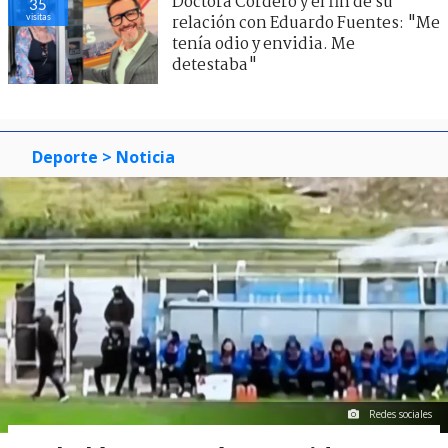
Doctora Cordero y el fin de su
35
visitas
relación con Eduardo Fuentes: "Me
tenía odio y envidia. Me
detestaba"
Deporte
> Noticia
Redes sociales