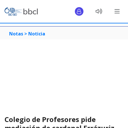
Notas >
Noticia
Colegio de Profesores pide
mediación de cardenal Errázuriz